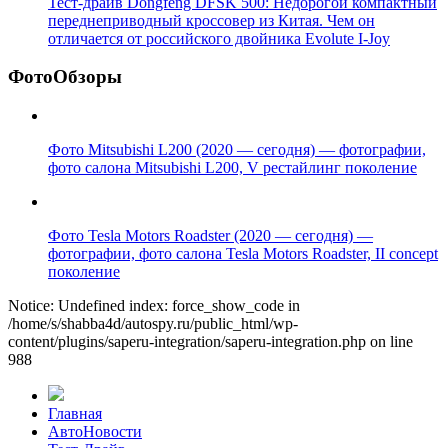
Тест-драйв Dongfeng DFSK 500: Недорогой компактный
переднеприводный кроссовер из Китая. Чем он
отличается от российского двойника Evolute I-Joy
ФотоОбзоры
Фото Mitsubishi L200 (2020 — сегодня) — фотографии,
фото салона Mitsubishi L200, V рестайлинг поколение
Фото Tesla Motors Roadster (2020 — сегодня) —
фотографии, фото салона Tesla Motors Roadster, II concept
поколение
Notice: Undefined index: force_show_code in
/home/s/shabba4d/autospy.ru/public_html/wp-
content/plugins/saperu-integration/saperu-integration.php on line
988
Главная
АвтоНовости