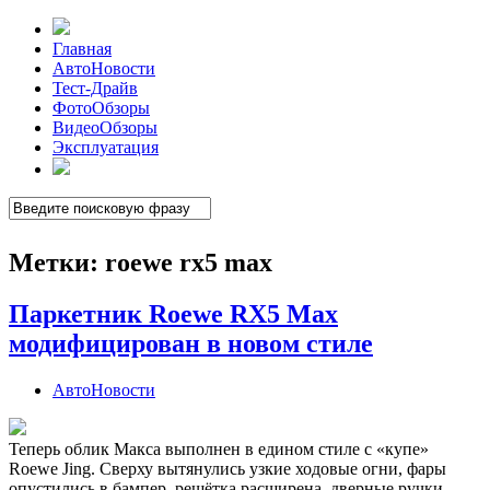
Главная
АвтоНовости
Тест-Драйв
ФотоОбзоры
ВидеоОбзоры
Эксплуатация
Метки:
roewe rx5 max
Паркетник Roewe RX5 Max
модифицирован в новом стиле
АвтоНовости
Теперь облик Макса выполнен в едином стиле с «купе»
Roewe Jing. Сверху вытянулись узкие ходовые огни, фары
опустились в бампер, решётка расширена, дверные ручки