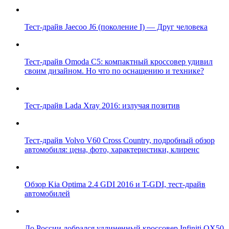
Тест-драйв Jaecoo J6 (поколение I) — Друг человека
Тест-драйв Omoda C5: компактный кроссовер удивил
своим дизайном. Но что по оснащению и технике?
Тест-драйв Lada Xray 2016: излучая позитив
Тест-драйв Volvo V60 Cross Country, подробный обзор
автомобиля: цена, фото, характеристики, клиренс
Обзор Kia Optima 2.4 GDI 2016 и T-GDI, тест-драйв
автомобилей
До России добрался удлиненный кроссовер Infiniti QX50