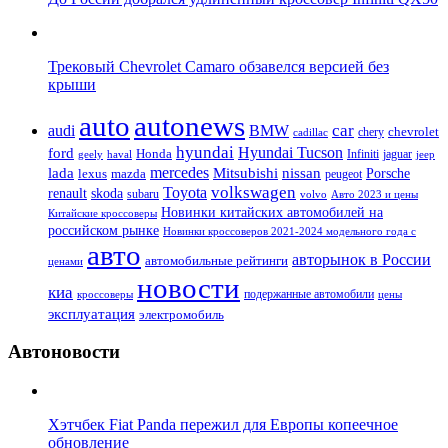
Трековый Chevrolet Camaro обзавелся версией без
крыши
auto
autonews
car
audi
BMW
chevrolet
chery
cadillac
hyundai
Hyundai Tucson
ford
Honda
Infiniti
jaguar
geely
haval
jeep
mercedes
nissan
lada
Mitsubishi
Porsche
lexus
mazda
peugeot
Toyota
volkswagen
renault
skoda
subaru
volvo
Авто 2023 и цены
Новинки китайских автомобилей на
Китайские кроссоверы
российском рынке
Новинки кроссоверов 2021-2024 модельного года с
авто
авторынок в России
автомобильные рейтинги
ценами
новости
киа
подержанные автомобили
цены
кроссоверы
эксплуатация
электромобиль
Автоновости
Хэтчбек Fiat Panda пережил для Европы копеечное
обновление