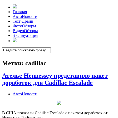
Главная
АвтоНовости
Тест-Драйв
ФотоОбзоры
ВидеоОбзоры
Эксплуатация
Метки:
cadillac
Ателье Hennessey представило пакет
доработок для Cadillac Escalade
АвтоНовости
В США показали Cadillac Escalade с пакетом доработок от
Hennessey Performance