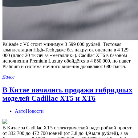
Palisade с V6 стоит минимум 3 599 000 рублей. Тестовая
комплектация High-Tech даже без накруток оценена в 4 129
000 (плюс 20 тысяч за «металлик»). Cadillac XT6 в базовом
исполнении Premium Luxury обойдётся в 4 850 000, но пакет
Platinum и система ночного видения добавляют 680 тысяч.
Далее
В Китае начались продажи гибридных
моделей Cadillac XT5 и XT6
АвтоНовости
В Китае за Cadillac XT5 с электрической надстройкой просят
от 332 700 до 472 700 юаней (от 3,8 до 4,9 млн рублей), а за