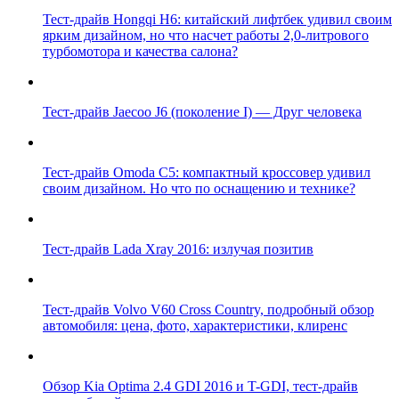
Тест-драйв Hongqi H6: китайский лифтбек удивил своим
ярким дизайном, но что насчет работы 2,0-литрового
турбомотора и качества салона?
Тест-драйв Jaecoo J6 (поколение I) — Друг человека
Тест-драйв Omoda C5: компактный кроссовер удивил
своим дизайном. Но что по оснащению и технике?
Тест-драйв Lada Xray 2016: излучая позитив
Тест-драйв Volvo V60 Cross Country, подробный обзор
автомобиля: цена, фото, характеристики, клиренс
Обзор Kia Optima 2.4 GDI 2016 и T-GDI, тест-драйв