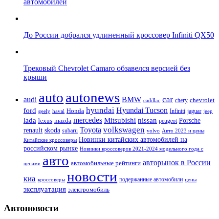
автомобилей
До России добрался удлиненный кроссовер Infiniti QX50
Трековый Chevrolet Camaro обзавелся версией без
крыши
auto
autonews
car
audi
BMW
chevrolet
chery
cadillac
hyundai
Hyundai Tucson
ford
Honda
Infiniti
jaguar
geely
haval
jeep
mercedes
nissan
lada
Mitsubishi
Porsche
lexus
mazda
peugeot
Toyota
volkswagen
renault
skoda
subaru
volvo
Авто 2023 и цены
Новинки китайских автомобилей на
Китайские кроссоверы
российском рынке
Новинки кроссоверов 2021-2024 модельного года с
авто
авторынок в России
автомобильные рейтинги
ценами
новости
киа
подержанные автомобили
цены
кроссоверы
эксплуатация
электромобиль
Автоновости