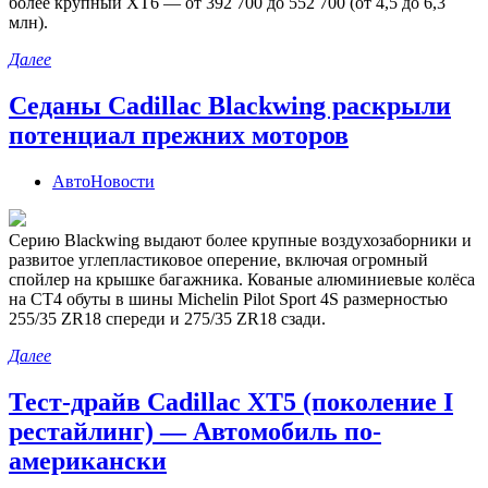
более крупный XT6 — от 392 700 до 552 700 (от 4,5 до 6,3
млн).
Далее
Седаны Cadillac Blackwing раскрыли
потенциал прежних моторов
АвтоНовости
Серию Blackwing выдают более крупные воздухозаборники и
развитое углепластиковое оперение, включая огромный
спойлер на крышке багажника. Кованые алюминиевые колёса
на CT4 обуты в шины Michelin Pilot Sport 4S размерностью
255/35 ZR18 спереди и 275/35 ZR18 сзади.
Далее
Тест-драйв Cadillac XT5 (поколение I
рестайлинг) — Автомобиль по-
американски