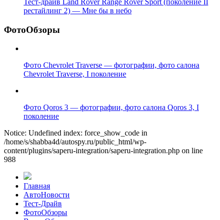
Тест-драйв Land Rover Range Rover Sport (поколение II
рестайлинг 2) — Мне бы в небо
ФотоОбзоры
Фото Chevrolet Traverse — фотографии, фото салона
Chevrolet Traverse, I поколение
Фото Qoros 3 — фотографии, фото салона Qoros 3, I
поколение
Notice: Undefined index: force_show_code in
/home/s/shabba4d/autospy.ru/public_html/wp-
content/plugins/saperu-integration/saperu-integration.php on line
988
Главная
АвтоНовости
Тест-Драйв
ФотоОбзоры