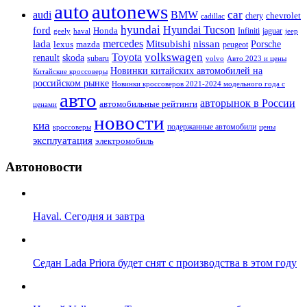
auto
autonews
car
audi
BMW
chevrolet
chery
cadillac
hyundai
Hyundai Tucson
ford
Honda
Infiniti
jaguar
geely
haval
jeep
mercedes
nissan
lada
Mitsubishi
Porsche
lexus
mazda
peugeot
Toyota
volkswagen
renault
skoda
subaru
volvo
Авто 2023 и цены
Новинки китайских автомобилей на
Китайские кроссоверы
российском рынке
Новинки кроссоверов 2021-2024 модельного года с
авто
авторынок в России
автомобильные рейтинги
ценами
новости
киа
подержанные автомобили
цены
кроссоверы
эксплуатация
электромобиль
Автоновости
Haval. Сегодня и завтра
Седан Lada Priora будет снят с производства в этом году