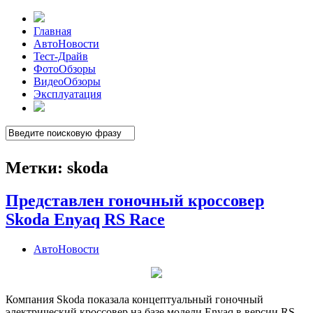
Главная
АвтоНовости
Тест-Драйв
ФотоОбзоры
ВидеоОбзоры
Эксплуатация
Метки:
skoda
Представлен гоночный кроссовер
Skoda Enyaq RS Race
АвтоНовости
Компания Skoda показала концептуальный гоночный
электрический кроссовер на базе модели Enyaq в версии RS