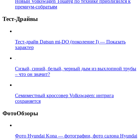
Новый Volkswagen Touareg по технике приблизился к
премиум-собратьям
Тест-Драйвы
Тест-драйв Datsun mi-DO (поколение I) — Показать
характер
Сизый, синий, белый, черный дым из выхлопной трубы
– что он значит?
Семиместный кроссовер Volkswagen: интрига
сохраняется
ФотоОбзоры
Фото Hyundai Kona — фотографии, фото салона Hyundai