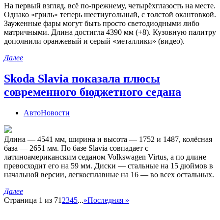
На первый взгляд, всё по-прежнему, четырёхглазость на месте.
Однако «гриль» теперь шестиугольный, с толстой окантовкой.
Зауженные фары могут быть просто светодиодными либо
матричными. Длина достигла 4390 мм (+8). Кузовную палитру
дополнили оранжевый и серый «металлики» (видео).
Далее
Skoda Slavia показала плюсы
современного бюджетного седана
АвтоНовости
Длина — 4541 мм, ширина и высота — 1752 и 1487, колёсная
база — 2651 мм. По базе Slavia совпадает с
латиноамериканским седаном Volkswagen Virtus, а по длине
превосходит его на 59 мм. Диски — стальные на 15 дюймов в
начальной версии, легкосплавные на 16 — во всех остальных.
Далее
Страница 1 из 7
1
2
3
4
5
...
»
Последняя »