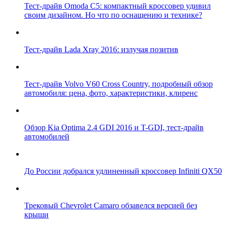
Тест-драйв Omoda C5: компактный кроссовер удивил
своим дизайном. Но что по оснащению и технике?
Тест-драйв Lada Xray 2016: излучая позитив
Тест-драйв Volvo V60 Cross Country, подробный обзор
автомобиля: цена, фото, характеристики, клиренс
Обзор Kia Optima 2.4 GDI 2016 и T-GDI, тест-драйв
автомобилей
До России добрался удлиненный кроссовер Infiniti QX50
Трековый Chevrolet Camaro обзавелся версией без
крыши