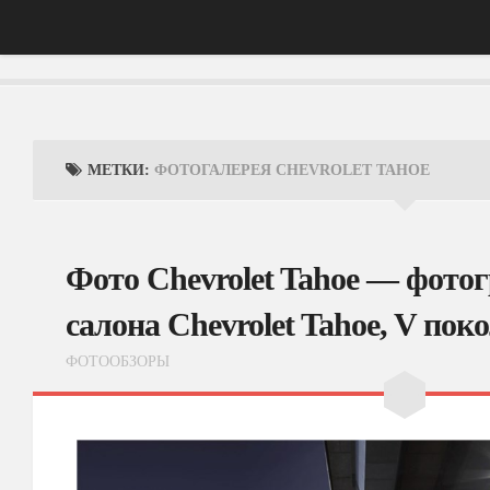
Главная
АвтоНовости
МЕТКИ:
ФОТОГАЛЕРЕЯ CHEVROLET TAHOE
Тест-Драйв
ФотоОбзоры
Фото Chevrolet Tahoe — фото
ВидеоОбзоры
салона Chevrolet Tahoe, V пок
Эксплуатация
ФОТООБЗОРЫ