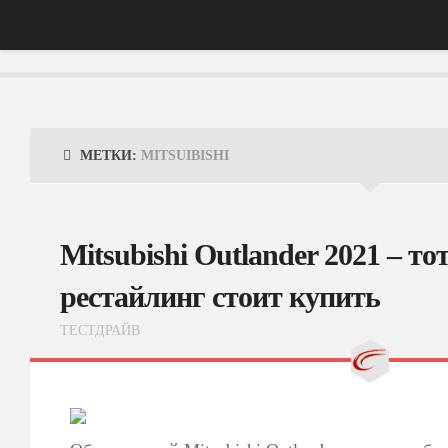
Главная
АвтоНовости
МЕТКИ:
MITSUIBISHI
Тест-Драйв
ФотоОбзоры
Mitsubishi Outlander 2021 – то
ВидеоОбзоры
рестайлинг стоит купить
Эксплуатация
ТЕСТДРАЙВ