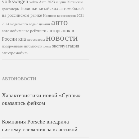
volkswagen
volvo
Авто 2023 и цены
Китайские
Новинки китайских автомобилей
кроссоверы
на российском рынке
Новинки кроссоверов 2021-
авто
2024 модельного года с ценами
авторынок в
автомобильные рейтинги
новости
киа
России
кроссоверы
эксплуатация
подержанные автомобили
цены
электромобиль
АВТОНОВОСТИ
Характеристики новой «Супры»
оказались фейком
Компания Porsche внедрила
систему слежения за классикой