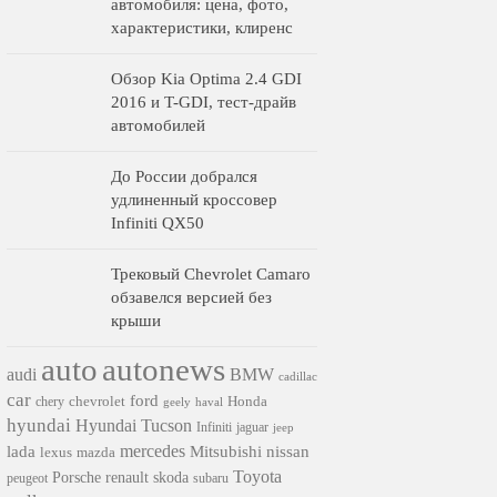
автомобиля: цена, фото,
характеристики, клиренс
Обзор Kia Optima 2.4 GDI
2016 и T-GDI, тест-драйв
автомобилей
До России добрался
удлиненный кроссовер
Infiniti QX50
Трековый Chevrolet Camaro
обзавелся версией без
крыши
auto
autonews
audi
BMW
cadillac
car
ford
chevrolet
Honda
chery
geely
haval
hyundai
Hyundai Tucson
Infiniti
jaguar
jeep
mercedes
nissan
lada
Mitsubishi
lexus
mazda
Toyota
Porsche
renault
skoda
subaru
peugeot