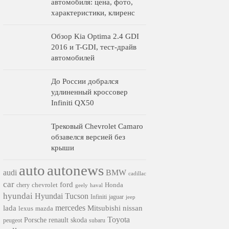
автомобиля: цена, фото,
характеристики, клиренс
Обзор Kia Optima 2.4 GDI
2016 и T-GDI, тест-драйв
автомобилей
До России добрался
удлиненный кроссовер
Infiniti QX50
Трековый Chevrolet Camaro
обзавелся версией без
крыши
auto
autonews
audi
BMW
cadillac
car
ford
chevrolet
Honda
chery
geely
haval
hyundai
Hyundai Tucson
Infiniti
jaguar
jeep
mercedes
nissan
lada
Mitsubishi
lexus
mazda
Toyota
Porsche
renault
skoda
subaru
peugeot