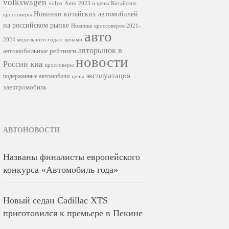
volkswagen
volvo
Авто 2023 и цены
Китайские
Новинки китайских автомобилей
кроссоверы
на российском рынке
Новинки кроссоверов 2021-
авто
2024 модельного года с ценами
авторынок в
автомобильные рейтинги
новости
киа
России
кроссоверы
эксплуатация
подержанные автомобили
цены
электромобиль
АВТОНОВОСТИ
Названы финалисты европейского
конкурса «Автомобиль года»
Новый седан Cadillac XTS
приготовился к премьере в Пекине