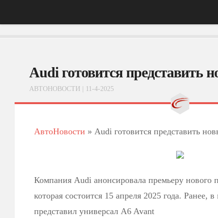
Главная
Audi готовится представить н
АвтоНовости
Тест-Драйв
АВТОНОВОСТИ
| 11-4-2025
ФотоОбзоры
ВидеоОбзоры
АвтоНовости
»
Audi готовится представить нов
Эксплуатация
Компания Audi анонсировала премьеру нового п
которая состоится 15 апреля 2025 года. Ранее, в
представил универсал A6 Avant