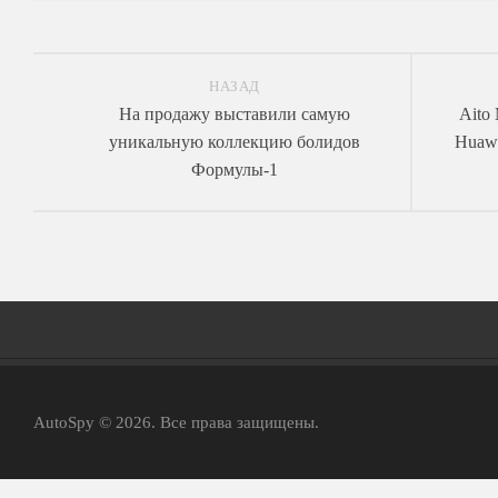
НАЗАД
На продажу выставили самую
Aito
уникальную коллекцию болидов
Huawe
Формулы-1
Главная
AutoSpy © 2026. Все права защищены.
АвтоНовости