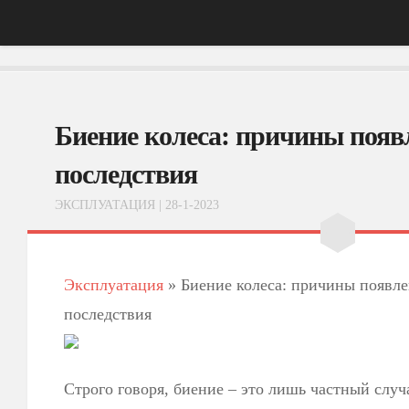
Главная
Биение колеса: причины появ
АвтоНовости
Тест-Драйв
последствия
ФотоОбзоры
ЭКСПЛУАТАЦИЯ
| 28-1-2023
ВидеоОбзоры
Эксплуатация
Эксплуатация
»
Биение колеса: причины появле
последствия
Строго говоря, биение – это лишь частный слу