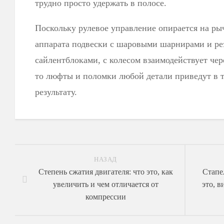
трудно просто удержать в полосе.
Поскольку рулевое управление опирается на р
аппарата подвески с шаровыми шарнирами и р
сайлентблоками, с колесом взаимодействует че
то люфты и поломки любой детали приведут в т
результату.
НАЗАД
Степень сжатия двигателя: что это, как
Стапе
увеличить и чем отличается от
это, в
компрессии