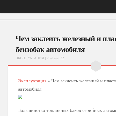
Главная
Чем заклеить железный и пл
АвтоНовости
Тест-Драйв
бензобак автомобиля
ФотоОбзоры
ЭКСПЛУАТАЦИЯ
| 26-12-2022
ВидеоОбзоры
Эксплуатация
Эксплуатация
»
Чем заклеить железный и пласт
автомобиля
Большинство топливных баков серийных автомо