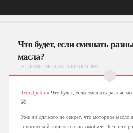
Главная
Что будет, если смешать разн
АвтоНовости
Тест-Драйв
масла?
ФотоОбзоры
ТЕСТДРАЙВ
/
ЭКСПЛУАТАЦИЯ
| 8-11-2022
ВидеоОбзоры
Эксплуатация
ТестДрайв
»
Что будет, если смешать разные мо
Уже ни для кого не секрет, что моторное масло 
технической жидкостью автомобиля. Без него ра