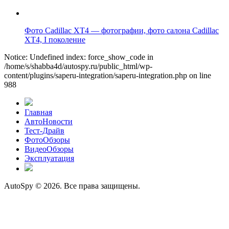
Фото Cadillac XT4 — фотографии, фото салона Cadillac
XT4, I поколение
Notice: Undefined index: force_show_code in
/home/s/shabba4d/autospy.ru/public_html/wp-
content/plugins/saperu-integration/saperu-integration.php on line
988
Главная
АвтоНовости
Тест-Драйв
ФотоОбзоры
ВидеоОбзоры
Эксплуатация
AutoSpy © 2026. Все права защищены.