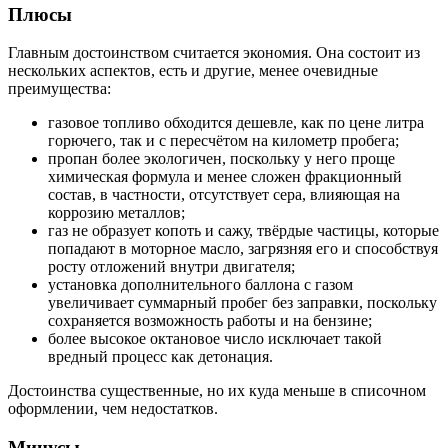
Плюсы
Главным достоинством считается экономия. Она состоит из
нескольких аспектов, есть и другие, менее очевидные
преимущества:
газовое топливо обходится дешевле, как по цене литра
горючего, так и с пересчётом на километр пробега;
пропан более экологичен, поскольку у него проще
химическая формула и менее сложен фракционный
состав, в частности, отсутствует сера, влияющая на
коррозию металлов;
газ не образует копоть и сажу, твёрдые частицы, которые
попадают в моторное масло, загрязняя его и способствуя
росту отложений внутри двигателя;
установка дополнительного баллона с газом
увеличивает суммарный пробег без заправки, поскольку
сохраняется возможность работы и на бензине;
более высокое октановое число исключает такой
вредный процесс как детонация.
Достоинства существенные, но их куда меньше в списочном
оформлении, чем недостатков.
Минусы