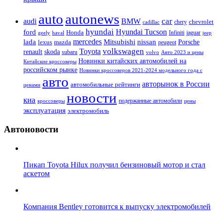
auto
autonews
car
audi
BMW
chevrolet
chery
cadillac
hyundai
Hyundai Tucson
ford
Honda
Infiniti
jaguar
geely
haval
jeep
mercedes
nissan
lada
Mitsubishi
Porsche
lexus
mazda
peugeot
Toyota
volkswagen
renault
skoda
subaru
volvo
Авто 2023 и цены
Новинки китайских автомобилей на
Китайские кроссоверы
российском рынке
Новинки кроссоверов 2021-2024 модельного года с
авто
авторынок в России
автомобильные рейтинги
ценами
новости
киа
подержанные автомобили
цены
кроссоверы
эксплуатация
электромобиль
Автоновости
Пикап Toyota Hilux получил бензиновый мотор и стал
аскетом
Компания Bentley готовится к выпуску электромобилей