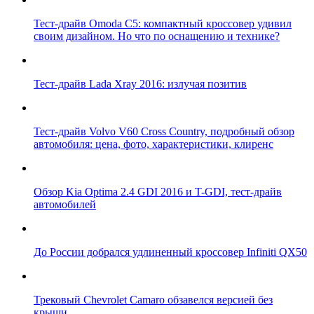
Тест-драйв Omoda C5: компактный кроссовер удивил
своим дизайном. Но что по оснащению и технике?
Тест-драйв Lada Xray 2016: излучая позитив
Тест-драйв Volvo V60 Cross Country, подробный обзор
автомобиля: цена, фото, характеристики, клиренс
Обзор Kia Optima 2.4 GDI 2016 и T-GDI, тест-драйв
автомобилей
До России добрался удлиненный кроссовер Infiniti QX50
Трековый Chevrolet Camaro обзавелся версией без
крыши