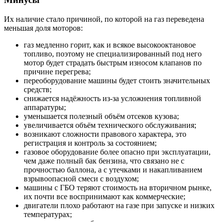
Их наличие стало причиной, по которой на газ переведена
меньшая доля моторов:
газ медленно горит, как и всякое высокооктановое
топливо, поэтому не специализированный под него
мотор будет страдать быстрым износом клапанов по
причине перегрева;
переоборудование машины будет стоить значительных
средств;
снижается надёжность из-за усложнения топливной
аппаратуры;
уменьшается полезный объём отсеков кузова;
увеличивается объём технического обслуживания;
возникают сложности правового характера, это
регистрация и контроль за состоянием;
газовое оборудование более опасно при эксплуатации,
чем даже полный бак бензина, что связано не с
прочностью баллона, а с утечками и накапливанием
взрывоопасной смеси с воздухом;
машины с ГБО теряют стоимость на вторичном рынке,
их почти все воспринимают как коммерческие;
двигатели плохо работают на газе при запуске и низких
температурах;