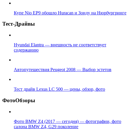
Купе Nio EP9 обошло Huracan и Зонду на Нюрбургринге
Тест-Драйвы
Hyundai Elantra — внешность не соответствует
содержанию
Автопутешествия Peugeot 2008 — Выбор эстетов
Тест драйв Lexus LC 500 — цены, обзор, фото
ФотоОбзоры
Фото BMW Z4 (2017 — сегодня) — фотографии, фото
салона BMW Z4, G29 поколение