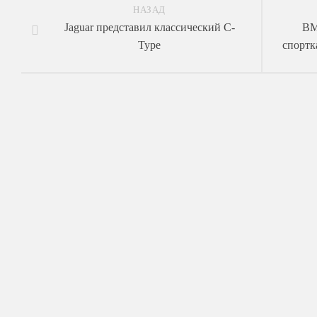
НАЗАД
Jaguar представил классический C-
BM
Type
спортк