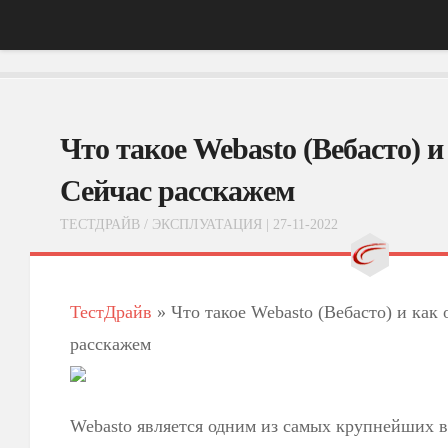
Главная
Что такое Webasto (Вебасто) и
АвтоНовости
Тест-Драйв
Сейчас расскажем
ФотоОбзоры
ТЕСТДРАЙВ
/
ЭКСПЛУАТАЦИЯ
| 27-11-2022
ВидеоОбзоры
Эксплуатация
ТестДрайв
»
Что такое Webasto (Вебасто) и как 
расскажем
Webasto является одним из самых крупнейших 