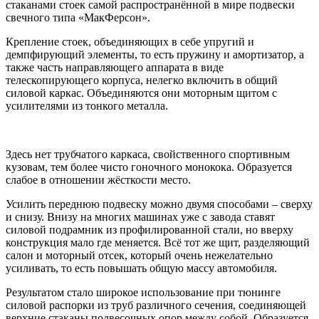
стаканами стоек самой распространённой в мире подвески
свечного типа «МакФерсон».
Крепление стоек, объединяющих в себе упругий и
демпфирующий элементы, то есть пружину и амортизатор, а
также часть направляющего аппарата в виде
телескопирующего корпуса, нелегко включить в общий
силовой каркас. Объединяются они моторным щитом с
усилителями из тонкого металла.
Здесь нет трубчатого каркаса, свойственного спортивным
кузовам, тем более чисто гоночного монокока. Образуется
слабое в отношении жёсткости место.
Усилить переднюю подвеску можно двумя способами – сверху
и снизу. Внизу на многих машинах уже с завода ставят
силовой подрамник из профилированной стали, но вверху
конструкция мало где меняется. Всё тот же щит, разделяющий
салон и моторный отсек, который очень нежелательно
усиливать, то есть повышать общую массу автомобиля.
Результатом стало широкое использование при тюнинге
силовой распорки из труб различного сечения, соединяющей
верхние стаканы подвесочных опор между собой. Образуется