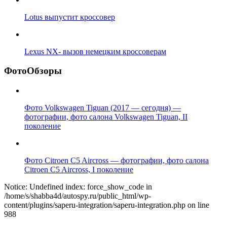
Lotus выпустит кроссовер
Lexus NX- вызов немецким кроссоверам
ФотоОбзоры
Фото Volkswagen Tiguan (2017 — сегодня) —
фотографии, фото салона Volkswagen Tiguan, II
поколение
Фото Citroen C5 Aircross — фотографии, фото салона
Citroen C5 Aircross, I поколение
Notice: Undefined index: force_show_code in
/home/s/shabba4d/autospy.ru/public_html/wp-
content/plugins/saperu-integration/saperu-integration.php on line
988