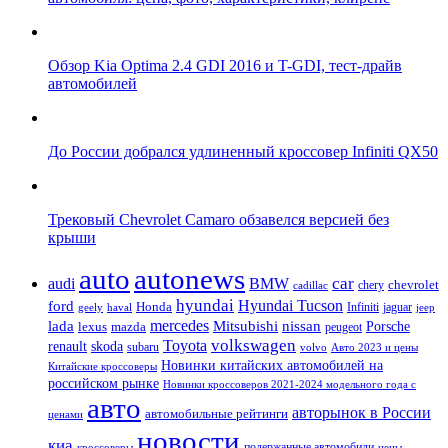
Обзор Kia Optima 2.4 GDI 2016 и T-GDI, тест-драйв
автомобилей
До России добрался удлиненный кроссовер Infiniti QX50
Трековый Chevrolet Camaro обзавелся версией без
крыши
auto
autonews
car
audi
BMW
chevrolet
chery
cadillac
hyundai
Hyundai Tucson
ford
Honda
Infiniti
jaguar
geely
haval
jeep
mercedes
nissan
lada
Mitsubishi
Porsche
lexus
mazda
peugeot
Toyota
volkswagen
renault
skoda
subaru
volvo
Авто 2023 и цены
Новинки китайских автомобилей на
Китайские кроссоверы
российском рынке
Новинки кроссоверов 2021-2024 модельного года с
авто
авторынок в России
автомобильные рейтинги
ценами
новости
киа
подержанные автомобили
цены
кроссоверы