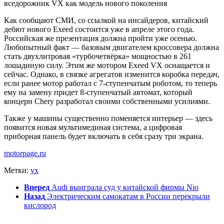
вседорожник VX как модель нового поколения
Как сообщают СМИ, со ссылкой на инсайдеров, китайский
дебют нового Exeed состоится уже в апреле этого года.
Российская же презентация должна пройти уже осенью.
Любопытный факт — базовым двигателем кроссовера должна
стать двухлитровая «турбочетвёрка» мощностью в 261
лошадиную силу. Этим же мотором Exeed VX оснащается и
сейчас. Однако, в связке агрегатов изменится коробка передач,
если ранее мотор работал с 7-ступенчатым роботом, то теперь
ему на замену придет 8-ступенчатый автомат, который
концерн Chery разработал своими собственными усилиями.
Также у машины существенно поменяется интерьер — здесь
появится новая мультимединая система, а цифровая
приборная панель будет включать в себя сразу три экрана.
motorpage.ru
Метки:
vx
Вперед
Audi выиграла суд у китайской фирмы Nio
Назад
Электрическим самокатам в России перекрыли
кислород