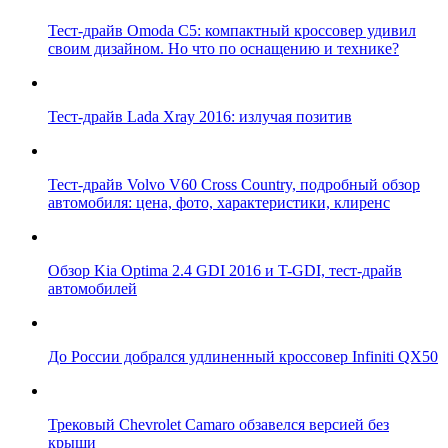
Тест-драйв Omoda C5: компактный кроссовер удивил
своим дизайном. Но что по оснащению и технике?
Тест-драйв Lada Xray 2016: излучая позитив
Тест-драйв Volvo V60 Cross Country, подробный обзор
автомобиля: цена, фото, характеристики, клиренс
Обзор Kia Optima 2.4 GDI 2016 и T-GDI, тест-драйв
автомобилей
До России добрался удлиненный кроссовер Infiniti QX50
Трековый Chevrolet Camaro обзавелся версией без
крыши