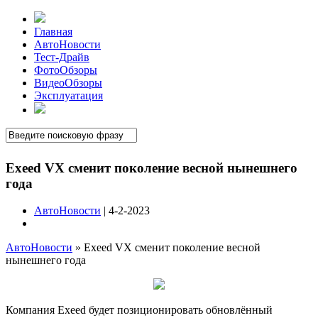
Главная
АвтоНовости
Тест-Драйв
ФотоОбзоры
ВидеоОбзоры
Эксплуатация
Exeed VX сменит поколение весной нынешнего
года
АвтоНовости
| 4-2-2023
АвтоНовости
»
Exeed VX сменит поколение весной
нынешнего года
Компания Exeed будет позиционировать обновлённый