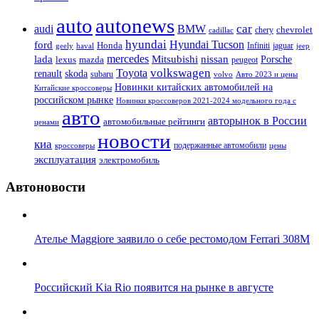
auto
autonews
car
audi
BMW
chevrolet
chery
cadillac
hyundai
Hyundai Tucson
ford
Honda
Infiniti
jaguar
geely
haval
jeep
mercedes
nissan
lada
Mitsubishi
Porsche
lexus
mazda
peugeot
Toyota
volkswagen
renault
skoda
subaru
volvo
Авто 2023 и цены
Новинки китайских автомобилей на
Китайские кроссоверы
российском рынке
Новинки кроссоверов 2021-2024 модельного года с
авто
авторынок в России
автомобильные рейтинги
ценами
новости
киа
подержанные автомобили
цены
кроссоверы
эксплуатация
электромобиль
Автоновости
Ателье Maggiore заявило о себе рестомодом Ferrari 308M
Российский Kia Rio появится на рынке в августе