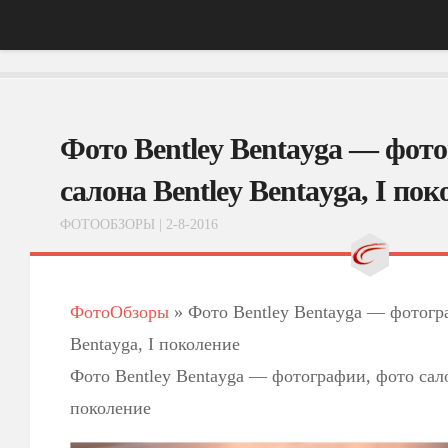
Главная
Фото Bentley Bentayga — фот
АвтоНовости
Тест-Драйв
салона Bentley Bentayga, I пок
ФотоОбзоры
ФОТООБЗОРЫ
| 2-8-2016
ВидеоОбзоры
Эксплуатация
ФотоОбзоры
»
Фото Bentley Bentayga — фотогра
Bentayga, I поколение
Фото Bentley Bentayga — фотографии, фото сало
поколение