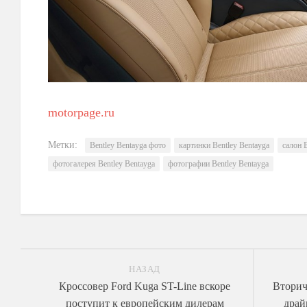
motorpage.ru
Метки:
Bentley Bentayga фото
картинки Bentley Bentayga
салон 
фотогалерея Bentley Bentayga
фотографии Bentley Bentayga
НАЗАД
Кроссовер Ford Kuga ST-Line вскоре
Вторич
поступит к европейским дилерам
драй