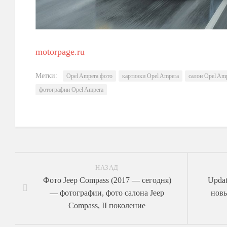
motorpage.ru
Метки:
Opel Ampera фото
картинки Opel Ampera
салон Opel Am
фотографии Opel Ampera
НАЗАД
Фото Jeep Compass (2017 — сегодня)
Upda
— фотографии, фото салона Jeep
новы
Compass, II поколение