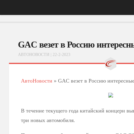
Главная
GAC везет в Россию интересн
АвтоНовости
Тест-Драйв
АВТОНОВОСТИ
| 22-2-2023
ФотоОбзоры
ВидеоОбзоры
АвтоНовости
»
GAC везет в Россию интересны
Эксплуатация
В течение текущего года китайский концерн вы
три новых автомобиля.