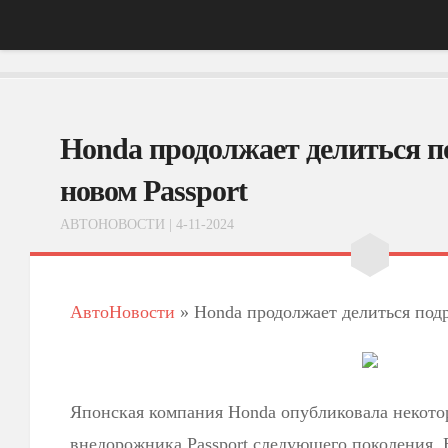
Главная
Honda продолжает делиться п
АвтоНовости
Тест-Драйв
новом Passport
ФотоОбзоры
АВТОНОВОСТИ
| 4-11-2024
ВидеоОбзоры
Эксплуатация
АвтоНовости
»
Honda продолжает делиться подр
Японская компания Honda опубликовала некото
внедорожника Passport следующего поколения. 