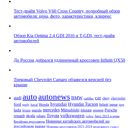
Тест-драйв Volvo V60 Cross Country, подробный обзор
автомобиля: цена, фото, характеристики, клиренс
Обзор Kia Optima 2.4 GDI 2016 и T-GDI, тест-драйв
автомобилей
До России добрался удлиненный кроссовер Infiniti QX50
Трековый Chevrolet Camaro обзавелся версией без
крыши
auto
autonews
car
audi
BMW
chevrolet
chery
cadillac
hyundai
Hyundai Tucson
ford
Honda
Infiniti
jaguar
geely
haval
jeep
mercedes
nissan
lada
Mitsubishi
Porsche
lexus
mazda
peugeot
Toyota
volkswagen
renault
skoda
subaru
volvo
Авто 2023 и цены
Новинки китайских автомобилей на
Китайские кроссоверы
российском рынке
Новинки кроссоверов 2021-2024 модельного года с