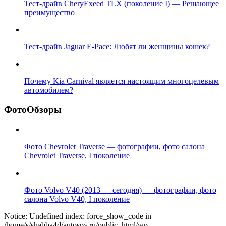
Тест-драйв CheryExeed TLX (поколение I) — Решающее
преимущество
Тест-драйв Jaguar E-Pace: Любят ли женщины кошек?
Почему Kia Carnival является настоящим многоцелевым
автомобилем?
ФотоОбзоры
Фото Chevrolet Traverse — фотографии, фото салона
Chevrolet Traverse, I поколение
Фото Volvo V40 (2013 — сегодня) — фотографии, фото
салона Volvo V40, I поколение
Notice: Undefined index: force_show_code in
/home/s/shabba4d/autospy.ru/public_html/wp-