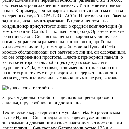
расположенные на передней консоли, разъемы USB и AUX,
система контроля давления в шинах… И это еще не полный
пакет. К примеру, в «стандарте» также есть и система вызова
экстренных служб «ЭРА-ГЛОНАСС». И все версии снабжены
задними дисковыми тормозами. В целом неплохо, но
кондиционер присутствует лишь в средней комплектации (в
комплектации Comfort — климат-контроль). Эргономические
решения салона Creta выполнены на хорошем уровне: все
органы управления размещены рационально, приборы
читаются отлично. Да и сам дизайн салона Hyundai Creta
хорошо сбалансирован: нет вычурных линий, он сдержанный,
но без откровенной простоты. Пластик приборной панели, о
качестве которого так любят рассуждать мои коллеги-
журналисты? Да, жестковат, и экзамен на то, как скоро он
начнет скрипеть, ему еще предстоит выдержать, но лично
меня отделочные материалы салона ничуть не раздражали.
За рулем довольно удобно — диапазонов регулировок и
сиденья, и рулевой колонки достаточно
Технические характеристики Hyundai Creta. На российском
рынке Hyundai Creta предлагается с двумя уже хорошо
знакомыми и доказавшими свою надежность атмосферными
двигателями: 1,6-литровым Gamma мощностью 123 л. с.,