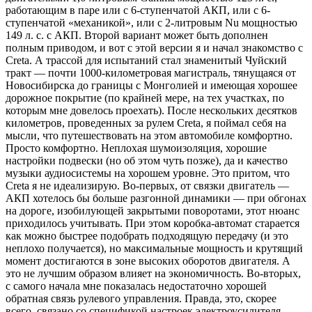
работающим в паре или с 6-ступенчатой АКП, или с 6-
ступенчатой «механикой», или с 2-литровым Nu мощностью
149 л. с. с АКП. Второй вариант может быть дополнен
полным приводом, и вот с этой версии я и начал знакомство с
Creta. А трассой для испытаний стал знаменитый Чуйский
тракт — почти 1000-километровая магистраль, тянущаяся от
Новосибирска до границы с Монголией и имеющая хорошее
дорожное покрытие (по крайней мере, на тех участках, по
которым мне довелось проехать). После нескольких десятков
километров, проведенных за рулем Creta, я поймал себя на
мысли, что путешествовать на этом автомобиле комфортно.
Просто комфортно. Неплохая шумоизоляция, хорошие
настройки подвески (но об этом чуть позже), да и качество
музыки аудиосистемы на хорошем уровне. Это притом, что
Creta я не идеализирую. Во-первых, от связки двигатель —
АКП хотелось бы больше разгонной динамики — при обгонах
на дороге, изобилующей закрытыми поворотами, этот нюанс
приходилось учитывать. При этом коробка-автомат старается
как можно быстрее подобрать подходящую передачу (и это
неплохо получается), но максимальные мощность и крутящий
момент достигаются в зоне высоких оборотов двигателя. А
это не лучшим образом влияет на экономичность. Во-вторых,
с самого начала мне показалась недостаточно хорошей
обратная связь рулевого управления. Правда, это, скорее
всего, связано со спецификой настроек электроусилителя