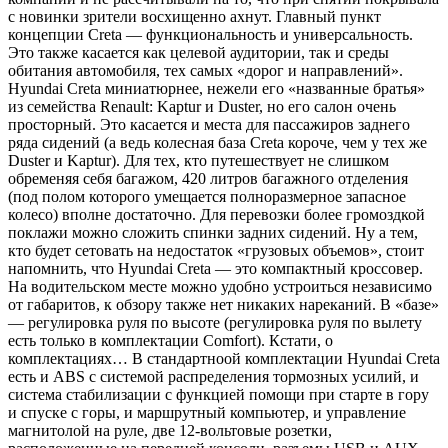
с новинки зрители восхищенно ахнут. Главный пункт
концепции Creta — функциональность и универсальность.
Это также касается как целевой аудитории, так и среды
обитания автомобиля, тех самых «дорог и направлений».
Hyundai Creta миниатюрнее, нежели его «названные братья»
из семейства Renault: Kaptur и Duster, но его салон очень
просторный. Это касается и места для пассажиров заднего
ряда сидений (а ведь колесная база Creta короче, чем у тех же
Duster и Kaptur). Для тех, кто путешествует не слишком
обременяя себя багажом, 420 литров багажного отделения
(под полом которого умещается полноразмерное запасное
колесо) вполне достаточно. Для перевозки более громоздкой
поклажи можно сложить спинки задних сидений. Ну а тем,
кто будет сетовать на недостаток «грузовых объемов», стоит
напомнить, что Hyundai Creta — это компактный кроссовер.
На водительском месте можно удобно устроиться независимо
от габаритов, к обзору также нет никаких нареканий. В «базе»
— регулировка руля по высоте (регулировка руля по вылету
есть только в комплектации Comfort). Кстати, о
комплектациях… В стандартноой комплектации Hyundai Creta
есть и ABS с системой распределения тормозных усилий, и
система стабилизации с функцией помощи при старте в гору
и спуске с горы, и маршрутный компьютер, и управление
магнитолой на руле, две 12-вольтовые розетки,