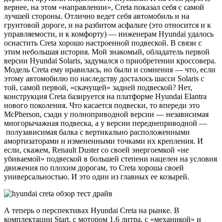
вернее, на этом «направлении», Creta показал себя с самой
лучшей стороны. Отлично ведет себя автомобиль и на
грунтовой дороге, и на разбитом асфальте (это относится и к
управляемости, и к комфорту) — инженерам Hyundai удалось
оснастить Creta хорошо настроенной подвеской. В связи с
этим небольшая история. Мой знакомый, обладатель первой
версии Hyundai Solaris, задумался о приобретении кроссовера.
Модель Creta ему нравилась, но были и сомнения — что, если
этому автомобилю по наследству досталось шасси Solaris с
той, самой первой, «скачущей» задней подвеской? Нет,
конструкция Creta базируется на платформе Hyundai Elantra
нового поколения. Что касается подвески, то впереди это
McPherson, сзади у полноприводной версии — независимая
многорычажная подвеска, а у версии переднеприводной —
полузависимая балка с вертикально расположенными
амортизаторами и измененными точками их крепления. И
если, скажем, Renault Duster со своей энергоемкой «не
убиваемой» подвеской в большей степени нацелен на условия
движения по плохим дорогам, то Creta хороша своей
универсальностью. И это один из главных ее козырей.
А теперь о перспективах Hyundai Creta на рынке. В
комплектации Start, с мотором 1,6 литра, с «механикой» и