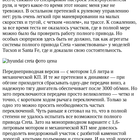
руля, и через какое-то время этот нюанс меня уже не
тревожил. В остальном претензий к рулевому управлению
нет: руль очень легкий при маневрировании на малых
скоростях и тугой, с четким «нолем», на трассе. К сожалению,
за все время теста не оказалось участков, где в полной мере
можно было бы проверить работу полного привода. Но
особых сюрпризов здесь быть не должно, так как агрегаты
системы полного привода Creta «заимствованы» у моделей
Tucson и Santa Fe, где и доказали свою состоятельность.
Переднеприводная версия — с мотором 1,6 литра и
механической КП. И те же претензии к динамике — при
обгоне приходится сбрасывать одну-две передачи вниз, а
надежную тягу двигатель обеспечивает после 3000 об/мин. Но
зато переключаются передачи просто великолепно — четко и
точно, с коротким ходом рычага переключений. Только за
одно это можно просить необходимость частых
переключений. Чуть раньше я сетовал на то, что в полной
степени не удалось испытать все возможности полного
привода Creta. Зато на моноприводном варианте с 1,6-
литровым мотором и механической КП мне довелось
преодолеть внедорожный участок с разбитой каменистой
дорогой, крутыми подъемами и спусками. И на этой дороге,