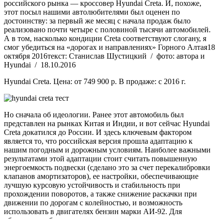
российского рынка — кроссовер Hyundai Creta. И, похоже,
этот посыл нашими автолюбителями был оценен по
достоинству: за первый же месяц с начала продаж было
реализовано почти четыре с половиной тысячи автомобилей.
А в том, насколько кондиции Creta соответствуют слогану, я
смог убедиться на «дорогах и направлениях» Горного Алтая18
октября 2016текст: Станислав Шустицкий / фото: автора и
Hyundai / 18.10.2016
Hyundai Creta. Цена: от 749 900 р. В продаже: c 2016 г.
Но сначала об идеологии. Ранее этот автомобиль был
представлен на рынках Китая и Индии, и вот сейчас Hyundai
Creta докатился до России. И здесь ключевым фактором
является то, что российская версия прошла адаптацию к
нашим погодным и дорожным условиям. Наиболее важными
результатами этой адаптации стоит считать повышенную
энергоемкость подвески (сделано это за счет перекалибровки
клапанов амортизаторов), ее настройки, обеспечивающие
лучшую курсовую устойчивость и стабильность при
прохождении поворотов, а также снижение раскачки при
движении по дорогам с колейностью, и возможность
использовать в двигателях бензин марки АИ-92. Для