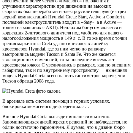
обеспечении более четкого «нулевого» положения и
улучшения характеристик при движении на высоких
скоростях был переработан и электроусилитель руля (из трех
версий комплектаций Hyundai Creta: Start, Active и Comfort в
последней электроусилитель входит в «базу», а в Active —
только на машинах с АКП). Неплохим бонусом является и
коррекция 2-литрового двигателя под удобную для нашего
налогообложения мощность в 149 л. с. В то же время с точки
зрения маркетинга Creta удачно вписался в линейку
кроссоверов Hyundai, где за ним четко по ранжиру
выстроились модели Tucson и Santa Fe. Что же касается
эволюционных изменений, то за последние восемь лет
кроссоверы класса C увеличились в размерах, как по внешним
габаритам, так и по внутреннему пространству — нынешняя
модель Hyundai Creta всего на пять сантиметров короче, чем
Tucson образца 2008 года.
В арсенале есть система помощи в горных условиях,
блокировка межосевого дифференциала…
Внешне Hyundai Creta выглядит вполне симпатично.
Запоминающихся дизайнерских решений не наблюдается, но
облик достаточно гармоничен. Я думаю, что в дизайн-бюро
компании и не рассчитывали на то, что при снятии покрывала