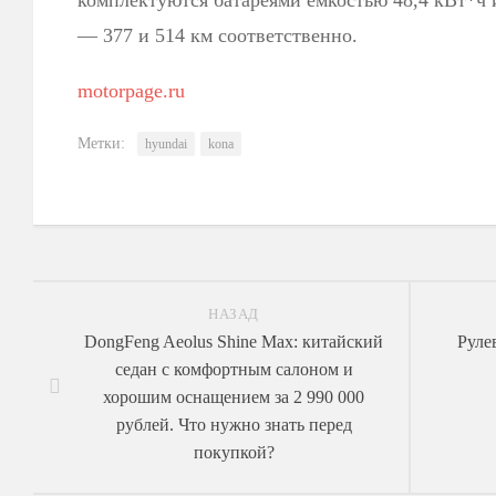
комплектуются батареями емкостью 48,4 кВт*ч и
— 377 и 514 км соответственно.
motorpage.ru
Метки:
hyundai
kona
НАЗАД
DongFeng Aeolus Shine Max: китайский
Руле
седан с комфортным салоном и
хорошим оснащением за 2 990 000
рублей. Что нужно знать перед
покупкой?