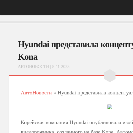
Главная
Hyundai представила концеп
АвтоНовости
Тест-Драйв
Kona
ФотоОбзоры
АВТОНОВОСТИ
| 8-11-2023
ВидеоОбзоры
Эксплуатация
АвтоНовости
»
Hyundai представила концептуа
Корейская компания Hyundai опубликовала изо
внедорожника, созданного на базе Kona. Автом