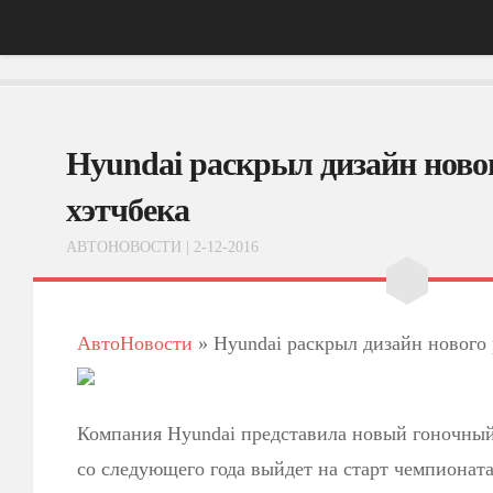
Главная
Hyundai раскрыл дизайн ново
АвтоНовости
Тест-Драйв
хэтчбека
ФотоОбзоры
АВТОНОВОСТИ
| 2-12-2016
ВидеоОбзоры
Эксплуатация
АвтоНовости
»
Hyundai раскрыл дизайн нового 
Компания Hyundai представила новый гоночный 
со следующего года выйдет на старт чемпионат