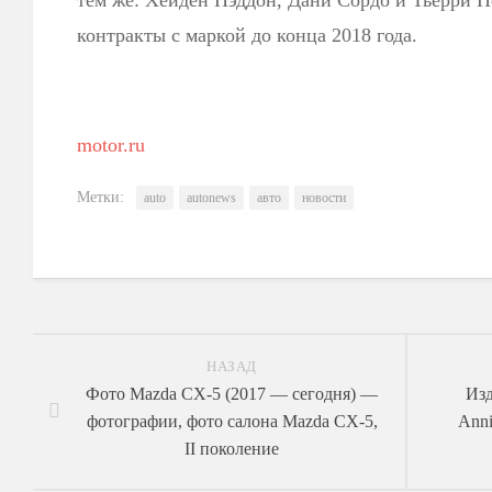
тем же: Хейден Пэддон, Дани Сордо и Тьерри 
контракты с маркой до конца 2018 года.
motor.ru
Метки:
auto
autonews
авто
новости
НАЗАД
Фото Mazda CX-5 (2017 — сегодня) —
Изд
фотографии, фото салона Mazda CX-5,
Anni
II поколение