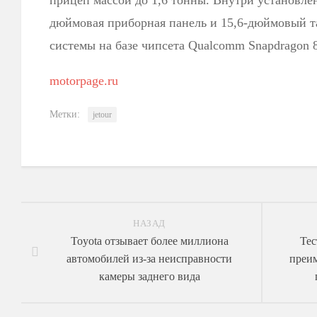
прицеп массой до 1,6 тонны. Внутри установлен
дюймовая приборная панель и 15,6-дюймовый 
системы на базе чипсета Qualcomm Snapdragon 
motorpage.ru
Метки:
jetour
НАЗАД
Toyota отзывает более миллиона
Тес
автомобилей из-за неисправности
преи
камеры заднего вида