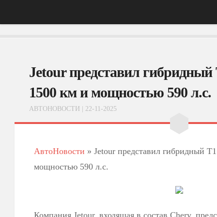
Главная
Jetour представил гибридный 
АвтоНовости
Тест-Драйв
1500 км и мощностью 590 л.с.
ФотоОбзоры
АВТОНОВОСТИ
| 22-11-2025
ВидеоОбзоры
Эксплуатация
АвтоНовости
»
Jetour представил гибридный T1 
мощностью 590 л.с.
Компания Jetour, входящая в состав Chery, пре