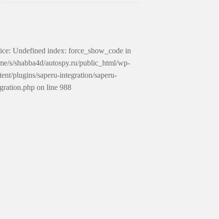
ice: Undefined index: force_show_code in
me/s/shabba4d/autospy.ru/public_html/wp-
tent/plugins/saperu-integration/saperu-
egration.php on line 988