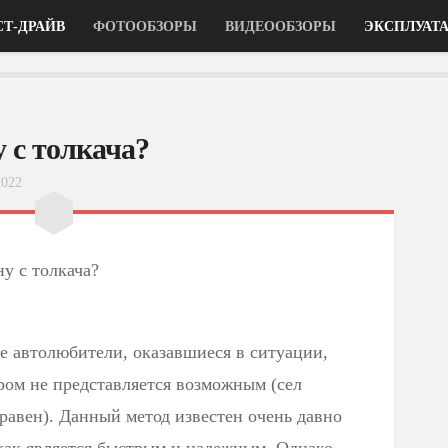
СТ-ДРАЙВ
ФОТООБЗОРЫ
ВИДЕООБЗОРЫ
ЭКСПЛУАТ
 с толкача?
2022
у с толкача?
е автолюбители, оказавшиеся в ситуации,
ром не представляется возможным (сел
равен). Данный метод известен очень давно