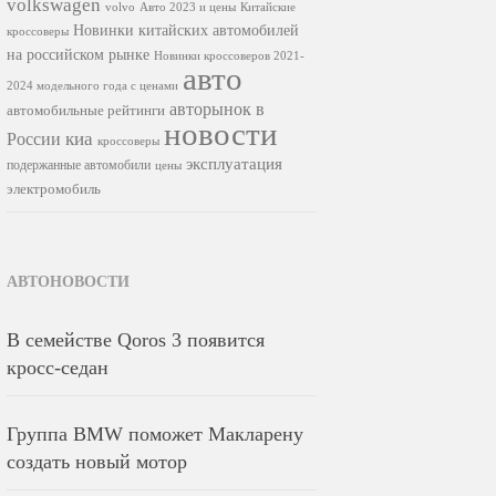
volkswagen
volvo
Авто 2023 и цены
Китайские
Новинки китайских автомобилей
кроссоверы
на российском рынке
Новинки кроссоверов 2021-
авто
2024 модельного года с ценами
авторынок в
автомобильные рейтинги
новости
киа
России
кроссоверы
эксплуатация
подержанные автомобили
цены
электромобиль
АВТОНОВОСТИ
В семействе Qoros 3 появится
кросс-седан
Группа BMW поможет Макларену
создать новый мотор