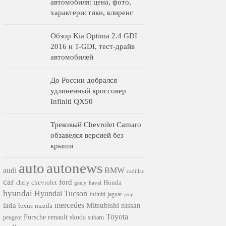
автомобиля: цена, фото,
характеристики, клиренс
Обзор Kia Optima 2.4 GDI
2016 и T-GDI, тест-драйв
автомобилей
До России добрался
удлиненный кроссовер
Infiniti QX50
Трековый Chevrolet Camaro
обзавелся версией без
крыши
auto
autonews
audi
BMW
cadillac
car
ford
chevrolet
Honda
chery
geely
haval
hyundai
Hyundai Tucson
Infiniti
jaguar
jeep
mercedes
nissan
lada
Mitsubishi
lexus
mazda
Toyota
Porsche
renault
skoda
subaru
peugeot