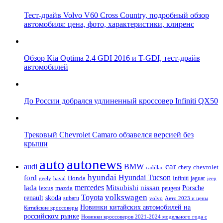
Тест-драйв Volvo V60 Cross Country, подробный обзор
автомобиля: цена, фото, характеристики, клиренс
Обзор Kia Optima 2.4 GDI 2016 и T-GDI, тест-драйв
автомобилей
До России добрался удлиненный кроссовер Infiniti QX50
Трековый Chevrolet Camaro обзавелся версией без
крыши
auto
autonews
car
audi
BMW
chevrolet
chery
cadillac
hyundai
Hyundai Tucson
ford
Honda
Infiniti
jaguar
geely
haval
jeep
mercedes
nissan
lada
Mitsubishi
Porsche
lexus
mazda
peugeot
Toyota
volkswagen
renault
skoda
subaru
volvo
Авто 2023 и цены
Новинки китайских автомобилей на
Китайские кроссоверы
российском рынке
Новинки кроссоверов 2021-2024 модельного года с