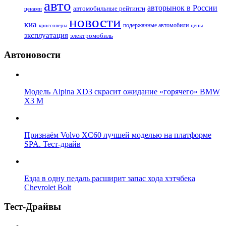
авто
авторынок в России
автомобильные рейтинги
ценами
новости
киа
подержанные автомобили
цены
кроссоверы
эксплуатация
электромобиль
Автоновости
Модель Alpina XD3 скрасит ожидание «горячего» BMW
X3 M
Признаём Volvo XC60 лучшей моделью на платформе
SPA. Тест-драйв
Езда в одну педаль расширит запас хода хэтчбека
Chevrolet Bolt
Тест-Драйвы