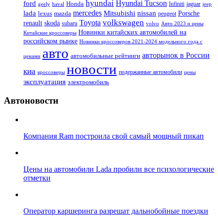
hyundai
Hyundai Tucson
ford
Honda
Infiniti
jaguar
geely
haval
jeep
mercedes
nissan
lada
Mitsubishi
Porsche
lexus
mazda
peugeot
Toyota
volkswagen
renault
skoda
subaru
volvo
Авто 2023 и цены
Новинки китайских автомобилей на
Китайские кроссоверы
российском рынке
Новинки кроссоверов 2021-2024 модельного года с
авто
авторынок в России
автомобильные рейтинги
ценами
новости
киа
подержанные автомобили
цены
кроссоверы
эксплуатация
электромобиль
Автоновости
Компания Ram построила свой самый мощный пикап
Цены на автомобили Lada пробили все психологические
отметки
Оператор каршеринга разрешат дальнобойные поездки