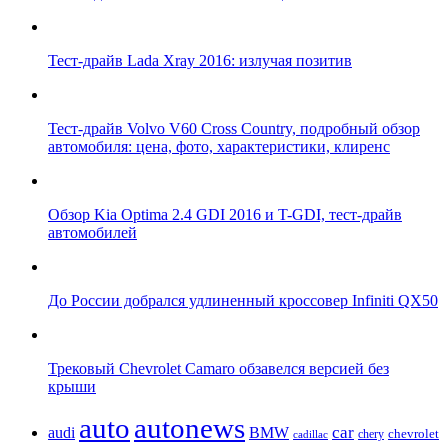
Тест-драйв Lada Xray 2016: излучая позитив
Тест-драйв Volvo V60 Cross Country, подробный обзор
автомобиля: цена, фото, характеристики, клиренс
Обзор Kia Optima 2.4 GDI 2016 и T-GDI, тест-драйв
автомобилей
До России добрался удлиненный кроссовер Infiniti QX50
Трековый Chevrolet Camaro обзавелся версией без
крыши
auto
autonews
car
audi
BMW
chevrolet
chery
cadillac