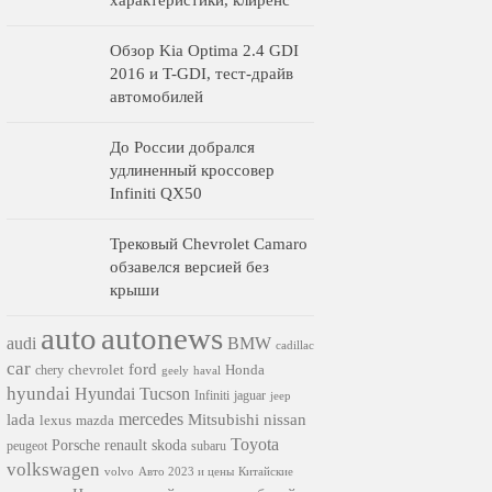
характеристики, клиренс
Обзор Kia Optima 2.4 GDI
2016 и T-GDI, тест-драйв
автомобилей
До России добрался
удлиненный кроссовер
Infiniti QX50
Трековый Chevrolet Camaro
обзавелся версией без
крыши
auto
autonews
audi
BMW
cadillac
car
ford
chevrolet
Honda
chery
geely
haval
hyundai
Hyundai Tucson
Infiniti
jaguar
jeep
mercedes
nissan
lada
Mitsubishi
lexus
mazda
Toyota
Porsche
renault
skoda
subaru
peugeot
volkswagen
volvo
Авто 2023 и цены
Китайские