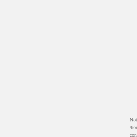
Not
/ho
con