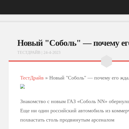
Главная
Новый "Соболь" — почему ег
АвтоНовости
ТЕСТДРАЙВ
| 24-4-2023
Тест-Драйв
ФотоОбзоры
ТестДрайв
»
Новый "Соболь" — почему его жда
ВидеоОбзоры
Эксплуатация
Знакомство с новым ГАЗ «Соболь NN» обернуло
Еще ни один российский автомобиль из коммер
похвастать столь продвинутым арсеналом