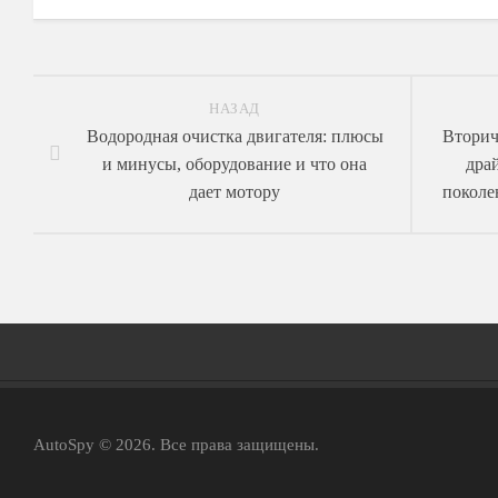
НАЗАД
Водородная очистка двигателя: плюсы
Вторич
и минусы, оборудование и что она
драй
дает мотору
поколе
AutoSpy © 2026. Все права защищены.
Главная