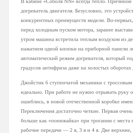
В кабине «Соболя NN» всегда тепло. Причино
догреватель двигателя. Безусловно, это устрой
конкурентных преимуществ модели. Во-первых,
перед холодным пуском мотора, заранее выстав
утром машина встретила теплым воздухом из де
нажатием одной кнопки на приборной панели л
автоматический режим догревателя, который по
градусов антифриза даже на холостых оборотах 
Джойстик 6 ступенчатой механики с троссовым
идеально. При работе не нужно отрывать руку о
ошиблись, в новой отечественной коробке имен
Переключения достаточно четкие. Первая очень 
больше как «понижайка» при трогании с места г
рабочие передачи — 2 я, 3 я и 4 я. Две верхние, 