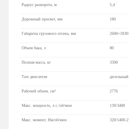
Радиус разворота, м
5,4
Дорожный просвет, мм
180
Габариты грузового отсека, мм
2600×1830
Объем бака, л
80
Полная масса, кг
3500
Тип двигателя
дизельный
Рабочий объем, см³
2776
Макс. мощность, л.с./об/мин
139/3400
Макс. момент, Hм/об/мин
320/1400-