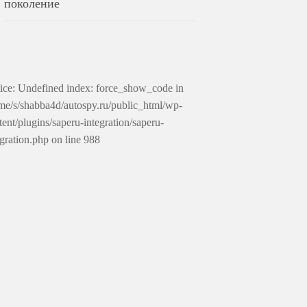
поколение
ice: Undefined index: force_show_code in
me/s/shabba4d/autospy.ru/public_html/wp-
tent/plugins/saperu-integration/saperu-
egration.php on line 988