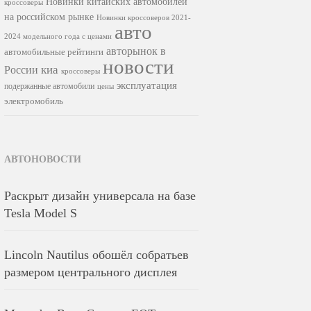
Новинки китайских автомобилей
кроссоверы
на российском рынке
Новинки кроссоверов 2021-
авто
2024 модельного года с ценами
авторынок в
автомобильные рейтинги
новости
киа
России
кроссоверы
эксплуатация
подержанные автомобили
цены
электромобиль
АВТОНОВОСТИ
Раскрыт дизайн универсала на базе
Tesla Model S
Lincoln Nautilus обошёл собратьев
размером центрального дисплея