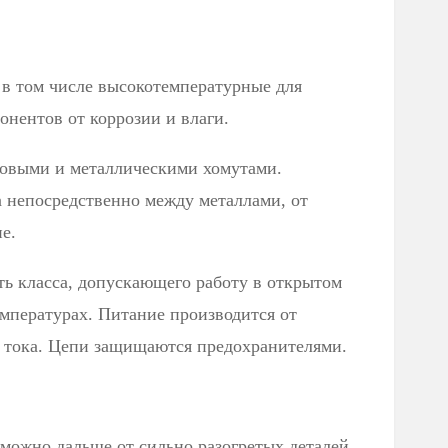
 в том числе высокотемпературные для
нентов от коррозии и влаги.
ковыми и металлическими хомутами.
 непосредственно между металлами, от
е.
ть класса, допускающего работу в открытом
емпературах. Питание производится от
 тока. Цепи защищаются предохранителями.
ожно дальше от сильно разогретых деталей