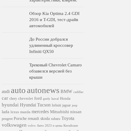
характеристики, клиренс
Обзор Kia Optima 2.4 GDI
2016 и T-GDI, тест-драйв
автомобилей
До России добрался
удлиненный кроссовер
Infiniti QX50
Трековый Chevrolet Camaro
обзавелся версией без
крыши
auto
autonews
audi
BMW
cadillac
car
ford
chevrolet
Honda
chery
geely
haval
hyundai
Hyundai Tucson
Infiniti
jaguar
jeep
mercedes
nissan
lada
Mitsubishi
lexus
mazda
Toyota
Porsche
renault
skoda
subaru
peugeot
volkswagen
volvo
Авто 2023 и цены
Китайские