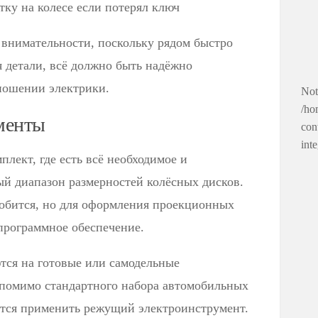
тку на колесе если потерял ключ
 внимательности, поскольку рядом быстро
детали, всё должно быть надёжно
тношении электрики.
Not
/ho
менты
con
int
лект, где есть всё необходимое и
ый диапазон размерностей колёсных дисков.
обится, но для оформления проекционных
программное обеспечение.
ся на готовые или самодельные
помимо стандартного набора автомобильных
тся применить режущий электроинструмент.