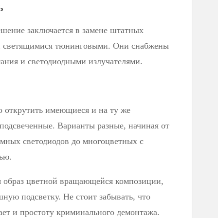
ь
ешение заключается в замене штатных
ли светящимися тюнинговыми. Они снабжены
ания и светодиодными излучателями.
о открутить имеющиеся и на ту же
 подсвеченные. Варианты разные, начиная от
мных светодиодов до многоцветных с
ью.
я образ цветной вращающейся композиции,
ную подсветку. Не стоит забывать, что
ает и простоту криминального демонтажа.