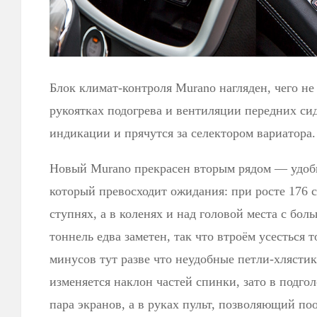
Блок климат-контроля Murano нагляден, чего н
рукоятках подогрева и вентиляции передних с
индикации и прячутся за селектором вариатора.
Новый Murano прекрасен вторым рядом — удобн
который превосходит ожидания: при росте 176 с
ступнях, а в коленях и над головой места с бо
тоннель едва заметен, так что втроём усесться 
минусов тут разве что неудобные петли-хлясти
изменяется наклон частей спинки, зато в подг
пара экранов, а в руках пульт, позволяющий по