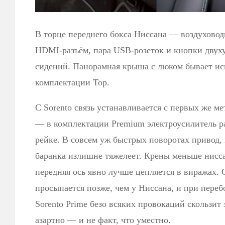
В торце переднего бокса Ниссана — воздуховод
HDMI-разъём, пара USB-розеток и кнопки двуху
сидений. Панорамная крыша с люком бывает ис
комплектации Top.
С Sorento связь устанавливается с первых же ме
— в комплектации Premium электроусилитель ра
рейке. В совсем уж быстрых поворотах привод, 
баранка излишне тяжелеет. Крены меньше нисса
передняя ось явно лучше цепляется в виражах. 
просыпается позже, чем у Ниссана, и при перебо
Sorento Prime безо всяких провокаций скользит
азартно — и не факт, что уместно.