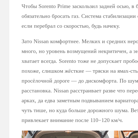
Чтобы Sorento Prime заскользил задней осью, в
обязательно бросать газ. Система стабилизации 
если перебрал со скоростью, будь начеку.
Зато Nissan комфортнее. Мелких и средних нер
много, но уровень возмущений некритичен, а э
хватает всегда. Sorento тоже не допускает проб
похоже, слишком жёсткие — тряски на ямах-сты
просёлочной дороге — до дискомфорта. По шум
расстановка. Nissan расстраивает разве что пер
арках, да едва заметным подвыванием вариатора
чуть тише, но куда больше дорожного шума. Вет
привлекает внимание после 110−120 км/ч.