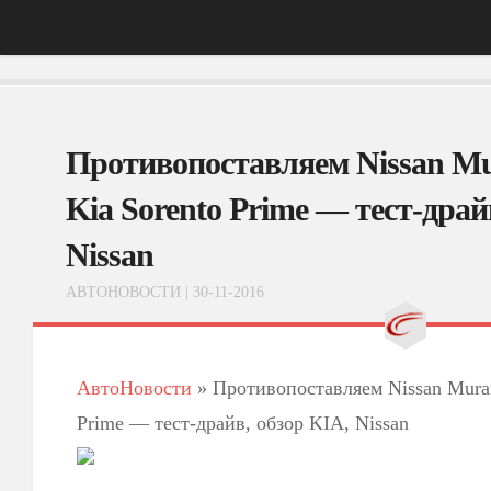
Главная
Противопоставляем Nissan Mu
АвтоНовости
Тест-Драйв
Kia Sorento Prime — тест-драй
ФотоОбзоры
Nissan
ВидеоОбзоры
АВТОНОВОСТИ
| 30-11-2016
Эксплуатация
АвтоНовости
»
Противопоставляем Nissan Muran
Prime — тест-драйв, обзор KIA, Nissan