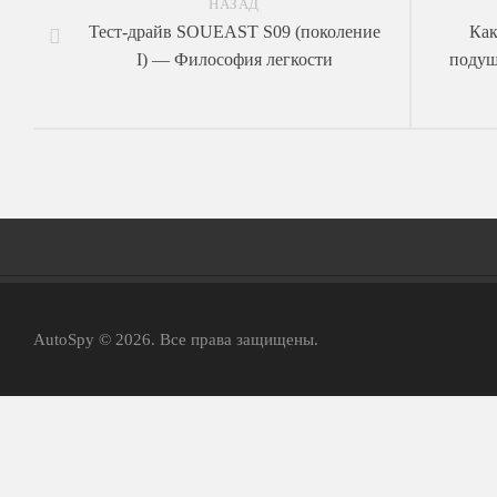
НАЗАД
Тест-драйв SOUEAST S09 (поколение
Как
I) — Философия легкости
подуш
Главная
AutoSpy © 2026. Все права защищены.
АвтоНовости
Тест-Драйв
ФотоОбзоры