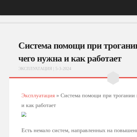
Главная
Система помощи при трогании
АвтоНовости
Тест-Драйв
чего нужна и как работает
ФотоОбзоры
ЭКСПЛУАТАЦИЯ
| 5-3-2024
ВидеоОбзоры
Эксплуатация
Эксплуатация
»
Система помощи при трогании н
и как работает
Есть немало систем, направленных на повышен