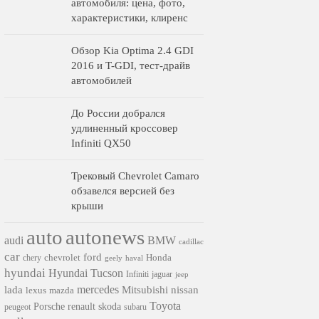
автомобиля: цена, фото,
характеристики, клиренс
Обзор Kia Optima 2.4 GDI
2016 и T-GDI, тест-драйв
автомобилей
До России добрался
удлиненный кроссовер
Infiniti QX50
Трековый Chevrolet Camaro
обзавелся версией без
крыши
auto
autonews
audi
BMW
cadillac
car
ford
chevrolet
Honda
chery
geely
haval
hyundai
Hyundai Tucson
Infiniti
jaguar
jeep
mercedes
nissan
lada
Mitsubishi
lexus
mazda
Toyota
Porsche
renault
skoda
subaru
peugeot