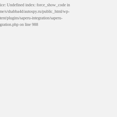
ice: Undefined index: force_show_code in
me/s/shabba4d/autospy.ru/public_html/wp-
tent/plugins/saperu-integration/saperu-
egration.php on line 988