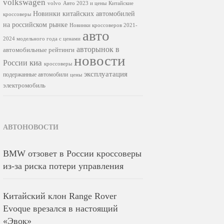
volkswagen
volvo
Авто 2023 и цены
Китайские
Новинки китайских автомобилей
кроссоверы
на российском рынке
Новинки кроссоверов 2021-
авто
2024 модельного года с ценами
авторынок в
автомобильные рейтинги
новости
киа
России
кроссоверы
эксплуатация
подержанные автомобили
цены
электромобиль
АВТОНОВОСТИ
BMW отзовет в России кроссоверы
из-за риска потери управления
Китайский клон Range Rover
Evoque врезался в настоящий
«Эвок»