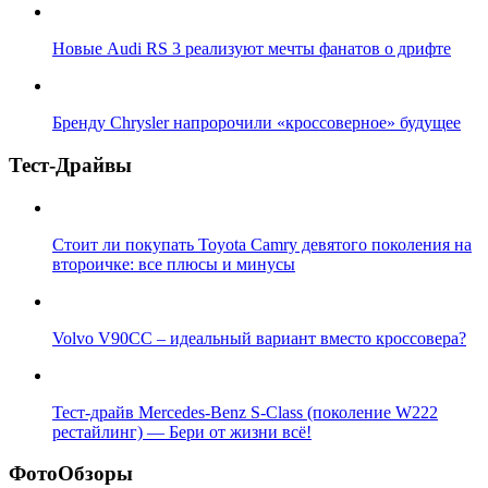
Новые Audi RS 3 реализуют мечты фанатов о дрифте
Бренду Chrysler напророчили «кроссоверное» будущее
Тест-Драйвы
Стоит ли покупать Toyota Camry девятого поколения на
второичке: все плюсы и минусы
Volvo V90CC – идеальный вариант вместо кроссовера?
Тест-драйв Mercedes-Benz S-Class (поколение W222
рестайлинг) — Бери от жизни всё!
ФотоОбзоры