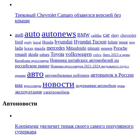
Трековый Chevrolet Camaro обзавелся версией без
крыши
auto
autonews
car
audi
BMW
chevrolet
chery
cadillac
hyundai
Hyundai Tucson
ford
Honda
Infiniti
jaguar
geely
haval
jeep
mercedes
nissan
lada
Mitsubishi
Porsche
lexus
mazda
peugeot
Toyota
volkswagen
renault
skoda
subaru
volvo
Авто 2023 и цены
Новинки китайских автомобилей на
Китайские кроссоверы
российском рынке
Новинки кроссоверов 2021-2024 модельного года с
авто
авторынок в России
автомобильные рейтинги
ценами
новости
киа
подержанные автомобили
цены
кроссоверы
эксплуатация
электромобиль
Автоновости
Koenigsegg увеличит тираж своего самого популярного
суперкара