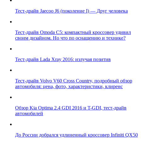
Тест-драйв Jaecoo J6 (поколение I) — Друг человека
Тест-драйв Omoda C5: компактный кроссовер удивил
своим дизайном. Но что по оснащению и технике?
Тест-драйв Lada Xray 2016: излучая позитив
Тест-драйв Volvo V60 Cross Country, подробный обзор
автомобиля: цена, фото, характеристики, клиренс
Обзор Kia Optima 2.4 GDI 2016 и T-GDI, тест-драйв
автомобилей
До России добрался удлиненный кроссовер Infiniti QX50