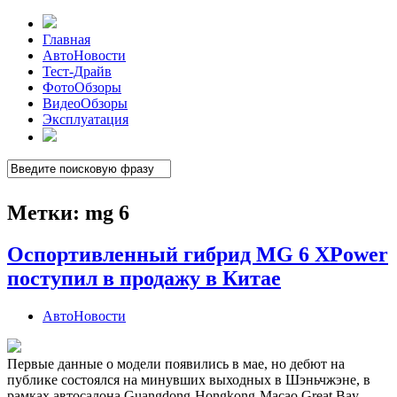
Главная
АвтоНовости
Тест-Драйв
ФотоОбзоры
ВидеоОбзоры
Эксплуатация
Метки:
mg 6
Оспортивленный гибрид MG 6 XPower
поступил в продажу в Китае
АвтоНовости
Первые данные о модели появились в мае, но дебют на
публике состоялся на минувших выходных в Шэньчжэне, в
рамках автосалона Guangdong-Hongkong-Macao Great Bay