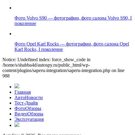
Фото Volvo S90 — фотографии, фото салона Volvo S90, I
поколение
Фото Opel Karl Rocks — фотографии, фото салона Opel
Karl Rocks, I поколение
Notice: Undefined index: force_show_code in
/home/s/shabba4d/autospy.ru/public_html/wp-
content/plugins/saperu-integration/saperu-integration.php on line
988
Главная
АвтоНовости
Тест-Драйв
ФотоОбзоры
ВидеоОбзоры
Эксплуатация