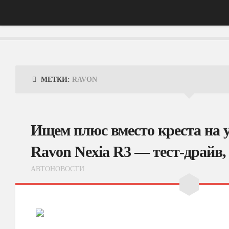
Главная
АвтоНовости
МЕТКИ:
RAVON
Тест-Драйв
ФотоОбзоры
Ищем плюс вместо креста на у
ВидеоОбзоры
Ravon Nexia R3 — тест-драйв,
Эксплуатация
АВТОНОВОСТИ