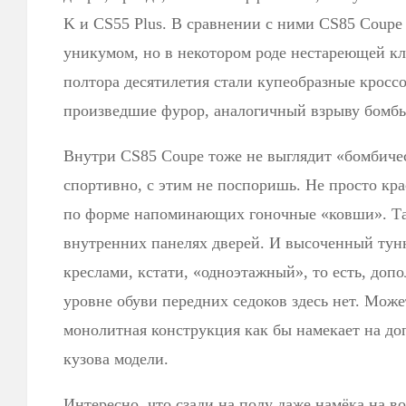
K и CS55 Plus. В сравнении с ними CS85 Coupe
уникумом, но в некотором роде нестареющей кла
полтора десятилетия стали купеобразные крос
произведшие фурор, аналогичный взрыву бомб
Внутри CS85 Coupe тоже не выглядит «бомбиче
спортивно, с этим не поспоришь. Не просто кра
по форме напоминающих гоночные «ковши». Так
внутренних панелях дверей. И высоченный тун
креслами, кстати, «одноэтажный», то есть, доп
уровне обуви передних седоков здесь нет. Може
монолитная конструкция как бы намекает на д
кузова модели.
Интересно, что сзади на полу даже намёка на в