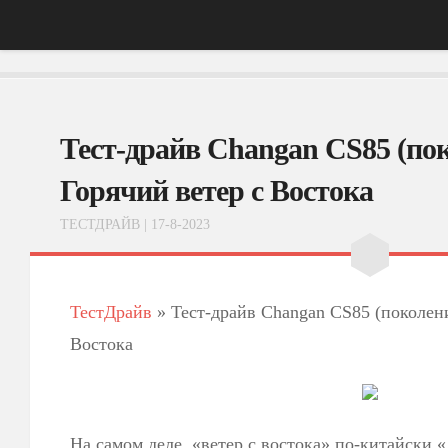
Главная
Тест-драйв Changan CS85 (по
АвтоНовости
Тест-Драйв
Горячий ветер с Востока
ФотоОбзоры
ТЕСТДРАЙВ
| 17-8-2023
ВидеоОбзоры
Эксплуатация
ТестДрайв
»
Тест-драйв Changan CS85 (поколени
Востока
На самом деле, «ветер с востока» по-китайски 