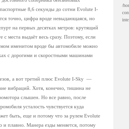
 в достойного соперника бензиновых
/ho
аспортные 8,6 секунды до сотни Evolute I-
con
тся точно, цифра вроде невыдающаяся, но
int
спурт на первых десятках метров: крутящий
 с места выдаёт весь сразу. Поэтому, если
самом именитом вроде бы автомобиле можно
нках с дорогими и скоростными машинами
ьезов, а вот третий плюс Evolute I-Sky —
вие вибраций. Хотя, конечно, тишина не
ромотора слышен. Но все равно, после
тромобиля усталость чувствуется куда
ет быть, еще и потому что за рулем Evolute
о и плавно. Манера езды меняется, потому