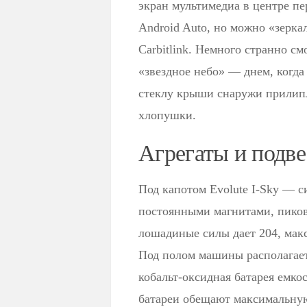
экран мультимедиа в центре пер
Android Auto, но можно «зерка
Carbitlink. Немного странно с
«звездное небо» — днем, когда
стеклу крыши снаружи прилипло
хлопушки.
Агрегаты и подве
Под капотом Evolute I-Sky — с
постоянными магнитами, пиков
лошадиные силы дает 204, ма
Под полом машины располагает
кобальт-оксидная батарея емко
батареи обещают максимальную 