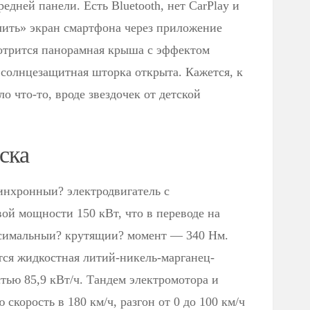
едней панели. Есть Bluetooth, нет CarPlay и
лить» экран смартфона через приложение
мотрится панорамная крыша c эффектом
 солнцезащитная шторка открыта. Кажется, к
 что-то, вроде звездочек от детской
ска
инхронныи? электродвигатель с
ой мощности 150 кВт, что в переводе на
ксимальныи? крутящии? момент — 340 Нм.
ся жидкостная литий-никель-марганец-
стью 85,9 кВт/ч. Тандем электромотора и
скорость в 180 км/ч, разгон от 0 до 100 км/ч