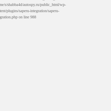
me/s/shabba4d/autospy.ru/public_html/wp-
tent/plugins/saperu-integration/saperu-
egration.php on line 988