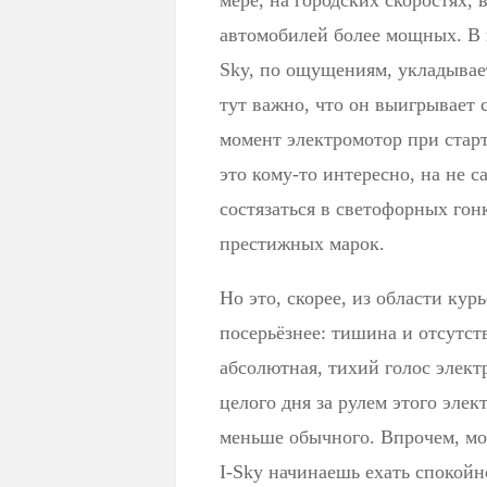
мере, на городских скоростях,
автомобилей более мощных. В п
Sky, по ощущениям, укладывае
тут важно, что он выигрывает 
момент электромотор при старте
это кому-то интересно, на не 
состязаться в светофорных го
престижных марок.
Но это, скорее, из области кур
посерьёзнее: тишина и отсутст
абсолютная, тихий голос элект
целого дня за рулем этого элек
меньше обычного. Впрочем, мож
I-Sky начинаешь ехать спокойн