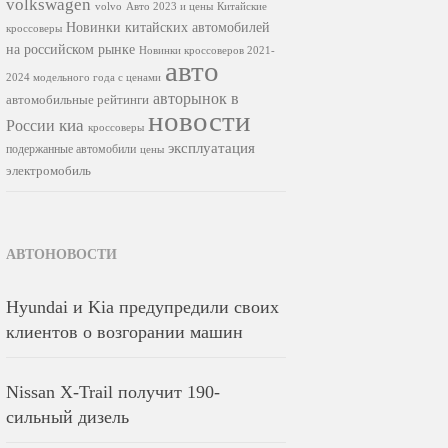
volkswagen
volvo
Авто 2023 и цены
Китайские
Новинки китайских автомобилей
кроссоверы
на российском рынке
Новинки кроссоверов 2021-
авто
2024 модельного года с ценами
авторынок в
автомобильные рейтинги
новости
киа
России
кроссоверы
эксплуатация
подержанные автомобили
цены
электромобиль
АВТОНОВОСТИ
Hyundai и Kia предупредили своих
клиентов о возгорании машин
Nissan X-Trail получит 190-
сильный дизель