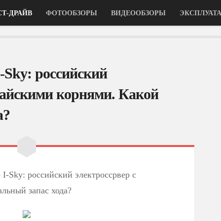
СТ-ДРАЙВ
ФОТООБЗОРЫ
ВИДЕООБЗОРЫ
ЭКСПЛУАТ
I-Sky: российский
тайскими корнями. Какой
а?
 I-Sky: российский электроссрвер с
альный запас хода?