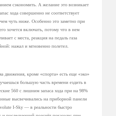
анием сэкономить. А желание это возникает
запас хода совершенно не соответствует
чем чуть ниже. Особенно это заметно при
го хочется включать, потому что в нем
ивает с места, реакция на педаль газа
йной: нажал и мгновенно полетел.
има движения, кроме «спорта» есть еще «эко»
учаешься большую часть времени ездить в
ские 560 с лишним запаса хода при на 98%
анные высвечивались на приборной панели
volute I-Sky — в реальности быстро
 и последующий подсчёт показали: при