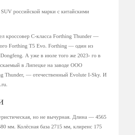
 SUV российской марки с китайскими
ел кроссовер С-класса Forthing Thunder —
го Forthing T5 Evo. Forthing — один из
Dongfeng. А уже в июле того же 2023- го в
ускаемый в Липецке на заводе ООО
g Thunder, — отечественный Evolute I-Sky. И
.ru.
и
уристическая, но не вычурная. Длина — 4565
80 мм. Колёсная база 2715 мм, клиренс 175