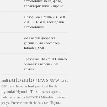
автомобиля: цена, фото,
характеристики, клиренс
Обзор Kia Optima 2.4 GDI
2016 и T-GDI, тест-драйв
автомобилей
До России добрался
удлиненный кроссовер
Infiniti QX50
Трековый Chevrolet Camaro
обзавелся версией без
крыши
auto
autonews
audi
BMW
cadillac
car
ford
chevrolet
Honda
chery
geely
haval
hyundai
Hyundai Tucson
Infiniti
jaguar
jeep
mercedes
nissan
lada
Mitsubishi
lexus
mazda
Toyota
Porsche
renault
skoda
subaru
peugeot