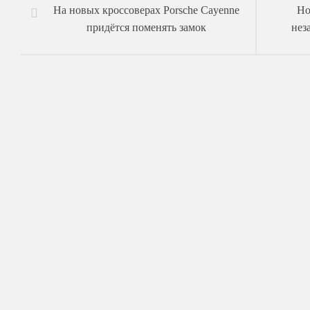
На новых кроссоверах Porsche Cayenne
Но
придётся поменять замок
нез