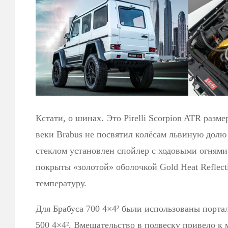
Кстати, о шинах. Это Pirelli Scorpion ATR разме
веки Brabus не посвятил колёсам львиную долю
стеклом установлен спойлер с ходовыми огнями
покрыты «золотой» оболочкой Gold Heat Reflec
температуру.
Для Брабуса 700 4×4² были использованы порта
500 4×4². Вмешательство в подвеску привело к