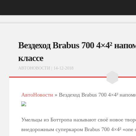
Главная
Вездеход Brabus 700 4×4² напо
АвтоНовости
Тест-Драйв
классе
ФотоОбзоры
АВТОНОВОСТИ
| 14-12-2018
ВидеоОбзоры
Эксплуатация
АвтоНовости
»
Вездеход Brabus 700 4×4² напом
Умельцы из Боттропа называют своё новое тво
внедорожным суперкаром Brabus 700 4×4² «one of 