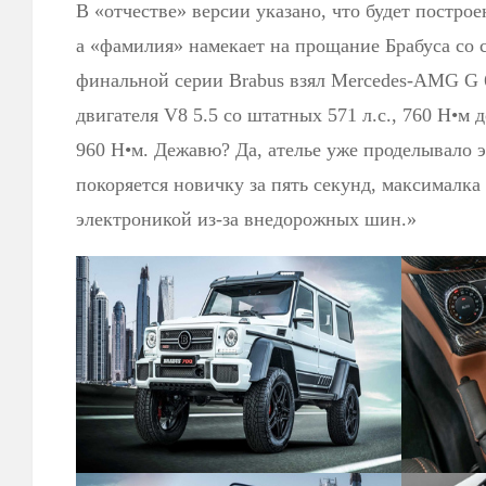
В «отчестве» версии указано, что будет постро
а «фамилия» намекает на прощание Брабуса со 
финальной серии Brabus взял Mercedes-AMG G 
двигателя V8 5.5 со штатных 571 л.с., 760 Н•м 
960 Н•м. Дежавю? Да, ателье уже проделывало э
покоряется новичку за пять секунд, максималка
электроникой из-за внедорожных шин.»