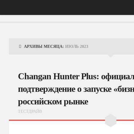
Главная
АвтоНовости
АРХИВЫ МЕСЯЦА:
ИЮЛЬ 2023
Тест-Драйв
ФотоОбзоры
Changan Hunter Plus: официа
ВидеоОбзоры
подтверждение о запуске «биз
Эксплуатация
российском рынке
ТЕСТДРАЙВ