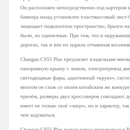
Он расположен непосредственно под картером м
бампера назад установлен пластмассовый лист-
защищает подкапотное пространство, брызги на
были, но единичные. При том, что в окружающе
дорогах, так и вне их царила отчаянная весення
Changan CS55 Plus предлагает владельцам множ
панорамную крышу с люком, электропривод две
светодиодные фары, адаптивный «круиз», систе
многом он схож со своим китайским же конкурен
причём, размеры двух кроссоверов совпадают д
имеет не только своё «лицо», но и характер, так
чем задуматься.
Changan CS55 Plus только начал продаваться в 