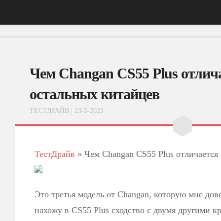
Главная
Чем Changan CS55 Plus отлича
АвтоНовости
Тест-Драйв
остальных китайцев
ФотоОбзоры
ТЕСТДРАЙВ
| 23-5-2023
ВидеоОбзоры
Эксплуатация
ТестДрайв
»
Чем Changan CS55 Plus отличается 
Это третья модель от Changan, которую мне дове
нахожу в CS55 Plus сходство с двумя другими кр