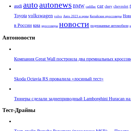
auto
autonews
car
audi
BMW
chevrolet
chery
cadillac
Toyota
volkswagen
Нови
volvo
Авто 2023 и цены
Китайские кроссоверы
новости
киа
в России
подержанные автомобили
кроссоверы
Автоновости
Компания Great Wall построила два премиальных кроссов
Skoda Octavia RS провалила «лосиный тест»
Тюнеры сделали заднеприводный Lamborghini Huracan на
Тест-Драйвы