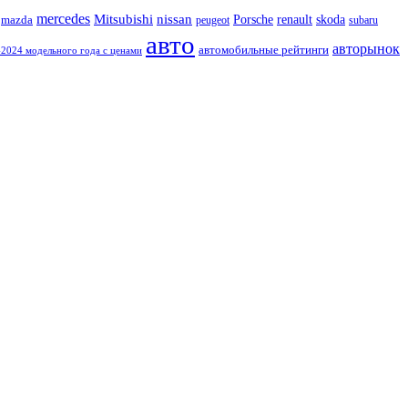
mercedes
nissan
Mitsubishi
Porsche
renault
skoda
mazda
subaru
peugeot
авто
авторынок
автомобильные рейтинги
2024 модельного года с ценами