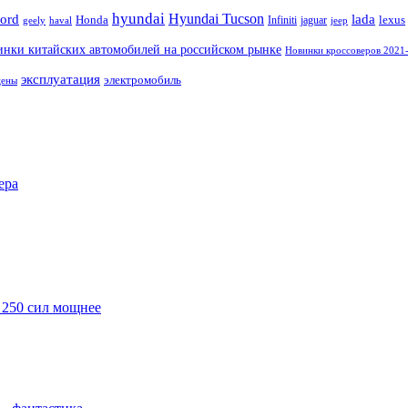
hyundai
Hyundai Tucson
ford
lada
Honda
lexus
Infiniti
jaguar
geely
haval
jeep
нки китайских автомобилей на российском рынке
Новинки кроссоверов 2021-
эксплуатация
электромобиль
цены
ера
 250 сил мощнее