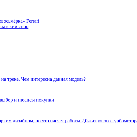
восьмёрка» Ferrari
зиатский спор
на треке. Чем интересна данная модель?
, выбор и нюансы покупки
рким дизайном, но что насчет работы 2,0-литрового турбомотора