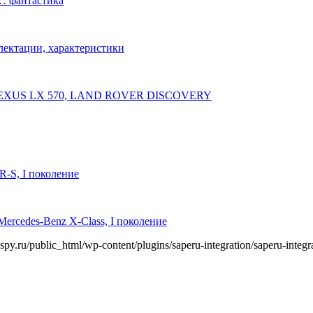
… фантастика
плектации, характеристики
 LEXUS LX 570, LAND ROVER DISCOVERY
R-S, I поколение
ercedes-Benz X-Class, I поколение
y.ru/public_html/wp-content/plugins/saperu-integration/saperu-integr