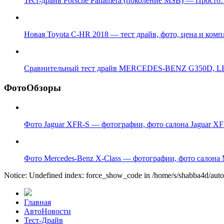
Тест-драйв Porsche Panamera (поколение MSB) — Просто
Новая Toyota C-HR 2018 — тест драйв, фото, цена и ком
Сравнительный тест драйв MERCEDES-BENZ G350D,
ФотоОбзоры
Фото Jaguar XFR-S — фотографии, фото салона Jaguar XF
Фото Mercedes-Benz X-Class — фотографии, фото салона M
Notice: Undefined index: force_show_code in /home/s/shabba4d/autosp
Главная
АвтоНовости
Тест-Драйв