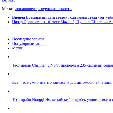
Drive.ru
Метки:
auto
autonews
peugeot
авто
новости
Вперед
Всемирным двигателем года снова стала «битурбо
Назад
Сравнительный тест Mazda 3, Hyundai Elantra — А
Последние записи
Популярные записи
Метки
Тест-драйв Changan UNI-V: проверяем 235-сильный седан 
Всё, что нужно знать о запчастях для автомобилей: виды
Тест-драйв Hongqi H6: китайский лифтбек удивил своим я