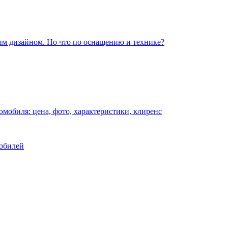
им дизайном. Но что по оснащению и технике?
омобиля: цена, фото, характеристики, клиренс
мобилей