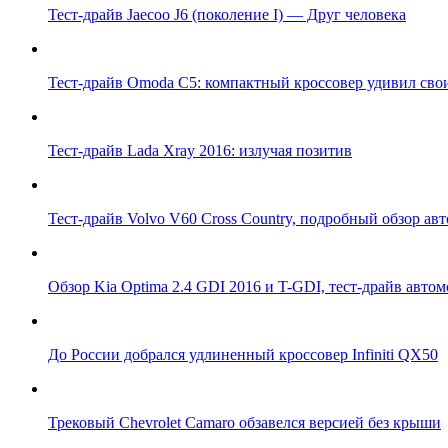
Тест-драйв Jaecoo J6 (поколение I) — Друг человека
Тест-драйв Omoda C5: компактный кроссовер удивил сво
Тест-драйв Lada Xray 2016: излучая позитив
Тест-драйв Volvo V60 Cross Country, подробный обзор авт
Обзор Kia Optima 2.4 GDI 2016 и T-GDI, тест-драйв авто
До России добрался удлиненный кроссовер Infiniti QX50
Трековый Chevrolet Camaro обзавелся версией без крыши