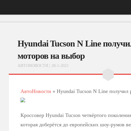
Главная
Hyundai Tucson N Line получ
АвтоНовости
Тест-Драйв
моторов на выбор
ФотоОбзоры
АВТОНОВОСТИ
| 28-1-2021
ВидеоОбзоры
Эксплуатация
АвтоНовости
»
Hyundai Tucson N Line получил 
Кроссовер Hyundai Tucson четвёртого поколения
которая доберётся до европейских шоу-румов 