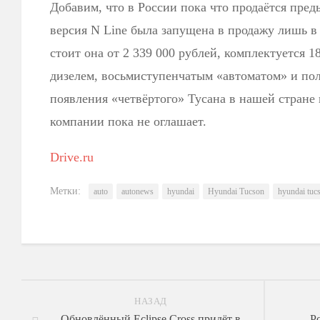
Добавим, что в России пока что продаётся пред
версия N Line была запущена в продажу лишь в м
стоит она от 2 339 000 рублей, комплектуется
дизелем, восьмиступенчатым «автоматом» и по
появления «четвёртого» Тусана в нашей стране
компании пока не оглашает.
Drive.ru
Метки:
auto
autonews
hyundai
Hyundai Tucson
hyundai tucs
НАЗАД
Обновлённый Eclipse Cross придёт в
Р