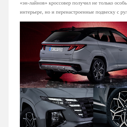
«эн-лайнов» кроссовер получил не только особы
интерьере, но и перенастроенные подвеску с р