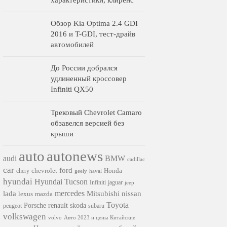
характеристики, клиренс
Обзор Kia Optima 2.4 GDI
2016 и T-GDI, тест-драйв
автомобилей
До России добрался
удлиненный кроссовер
Infiniti QX50
Трековый Chevrolet Camaro
обзавелся версией без
крыши
auto
autonews
audi
BMW
cadillac
car
ford
chevrolet
Honda
chery
geely
haval
hyundai
Hyundai Tucson
Infiniti
jaguar
jeep
mercedes
nissan
lada
Mitsubishi
lexus
mazda
Toyota
Porsche
renault
skoda
subaru
peugeot
volkswagen
volvo
Авто 2023 и цены
Китайские