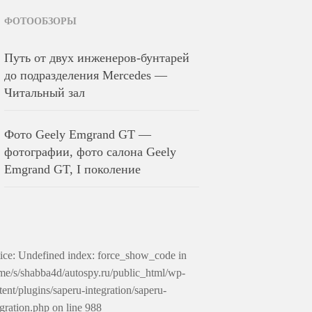
ФОТООБЗОРЫ
Путь от двух инженеров-бунтарей
до подразделения Mercedes —
Читальный зал
Фото Geely Emgrand GT —
фотографии, фото салона Geely
Emgrand GT, I поколение
ice: Undefined index: force_show_code in
me/s/shabba4d/autospy.ru/public_html/wp-
tent/plugins/saperu-integration/saperu-
egration.php on line 988