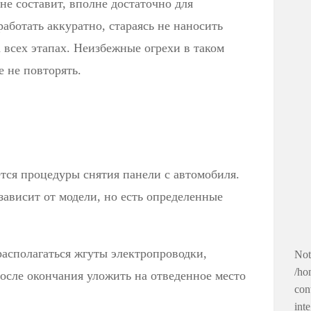
е составит, вполне достаточно для
аботать аккуратно, стараясь не наносить
всех этапах. Неизбежные огрехи в таком
е не повторять.
тся процедуры снятия панели с автомобиля.
ависит от модели, но есть определенные
располагаться жгуты электропроводки,
Not
/ho
после окончания уложить на отведенное место
con
int