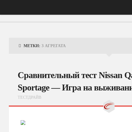
Главная
АвтоНовости
МЕТКИ:
3 АГРЕГАТА
Тест-Драйв
ФотоОбзоры
Сравнительный тест Nissan Q
ВидеоОбзоры
Sportage — Игра на выживан
Эксплуатация
ТЕСТДРАЙВ