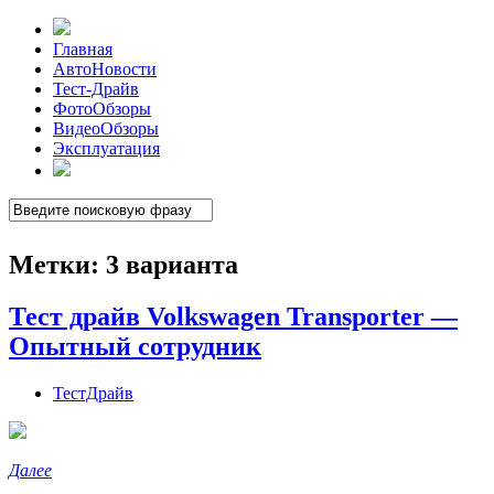
Главная
АвтоНовости
Тест-Драйв
ФотоОбзоры
ВидеоОбзоры
Эксплуатация
Метки:
3 варианта
Тест драйв Volkswagen Transporter —
Опытный сотрудник
ТестДрайв
Далее