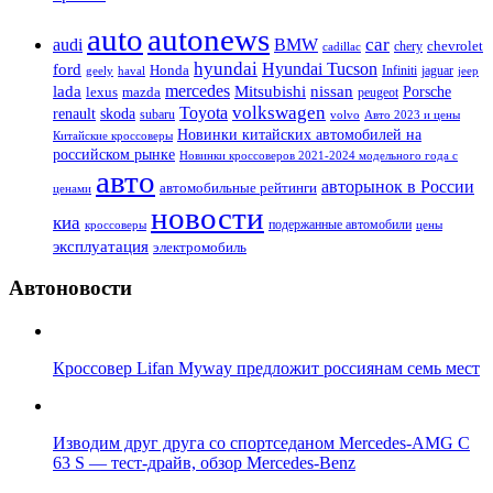
auto
autonews
car
audi
BMW
chevrolet
chery
cadillac
hyundai
Hyundai Tucson
ford
Honda
Infiniti
jaguar
geely
haval
jeep
mercedes
nissan
lada
Mitsubishi
Porsche
lexus
mazda
peugeot
Toyota
volkswagen
renault
skoda
subaru
volvo
Авто 2023 и цены
Новинки китайских автомобилей на
Китайские кроссоверы
российском рынке
Новинки кроссоверов 2021-2024 модельного года с
авто
авторынок в России
автомобильные рейтинги
ценами
новости
киа
подержанные автомобили
цены
кроссоверы
эксплуатация
электромобиль
Автоновости
Кроссовер Lifan Myway предложит россиянам семь мест
Изводим друг друга со спортседаном Mercedes-AMG C
63 S — тест-драйв, обзор Mercedes-Benz