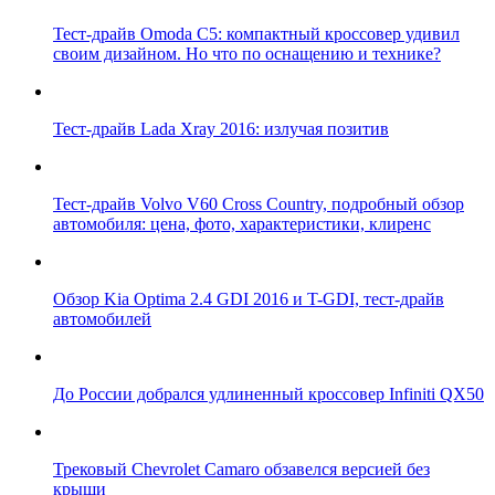
Тест-драйв Omoda C5: компактный кроссовер удивил
своим дизайном. Но что по оснащению и технике?
Тест-драйв Lada Xray 2016: излучая позитив
Тест-драйв Volvo V60 Cross Country, подробный обзор
автомобиля: цена, фото, характеристики, клиренс
Обзор Kia Optima 2.4 GDI 2016 и T-GDI, тест-драйв
автомобилей
До России добрался удлиненный кроссовер Infiniti QX50
Трековый Chevrolet Camaro обзавелся версией без
крыши