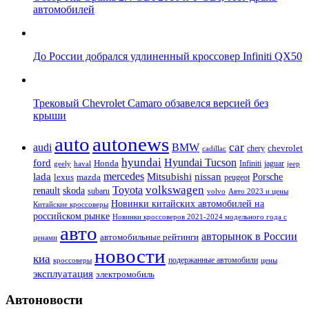
автомобилей
До России добрался удлиненный кроссовер Infiniti QX50
Трековый Chevrolet Camaro обзавелся версией без
крыши
auto
autonews
car
audi
BMW
chevrolet
chery
cadillac
hyundai
Hyundai Tucson
ford
Honda
Infiniti
jaguar
geely
haval
jeep
mercedes
nissan
lada
Mitsubishi
Porsche
lexus
mazda
peugeot
Toyota
volkswagen
renault
skoda
subaru
volvo
Авто 2023 и цены
Новинки китайских автомобилей на
Китайские кроссоверы
российском рынке
Новинки кроссоверов 2021-2024 модельного года с
авто
авторынок в России
автомобильные рейтинги
ценами
новости
киа
подержанные автомобили
цены
кроссоверы
эксплуатация
электромобиль
Автоновости