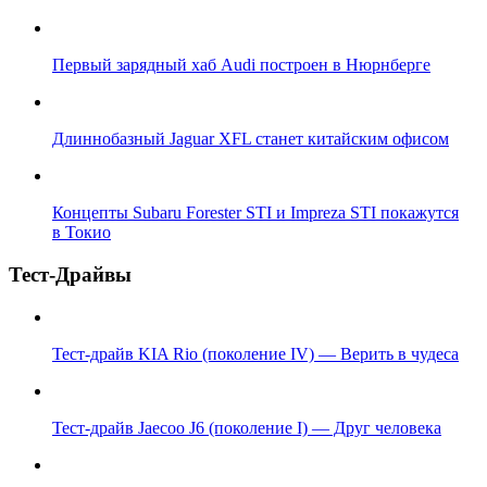
Первый зарядный хаб Audi построен в Нюрнберге
Длиннобазный Jaguar XFL станет китайским офисом
Концепты Subaru Forester STI и Impreza STI покажутся
в Токио
Тест-Драйвы
Тест-драйв KIA Rio (поколение IV) — Верить в чудеса
Тест-драйв Jaecoo J6 (поколение I) — Друг человека