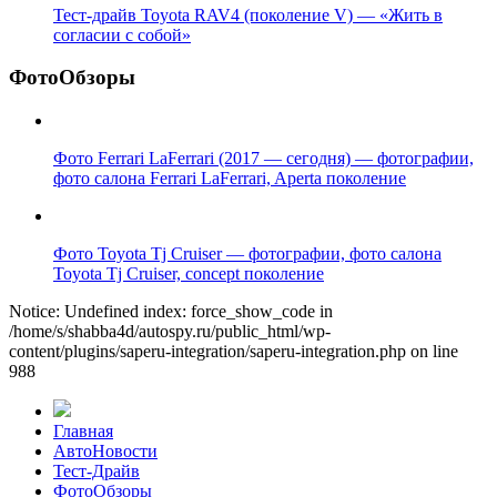
Тест-драйв Toyota RAV4 (поколение V) — «Жить в
согласии с собой»
ФотоОбзоры
Фото Ferrari LaFerrari (2017 — сегодня) — фотографии,
фото салона Ferrari LaFerrari, Aperta поколение
Фото Toyota Tj Cruiser — фотографии, фото салона
Toyota Tj Cruiser, concept поколение
Notice: Undefined index: force_show_code in
/home/s/shabba4d/autospy.ru/public_html/wp-
content/plugins/saperu-integration/saperu-integration.php on line
988
Главная
АвтоНовости
Тест-Драйв
ФотоОбзоры