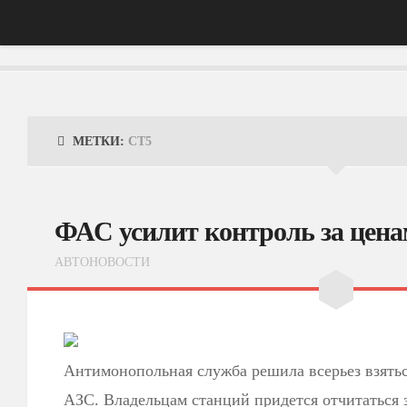
Главная
АвтоНовости
МЕТКИ:
CT5
Тест-Драйв
ФотоОбзоры
ФАС усилит контроль за цена
ВидеоОбзоры
АВТОНОВОСТИ
Эксплуатация
Антимонопольная служба решила всерьез взятьс
АЗС. Владельцам станций придется отчитаться