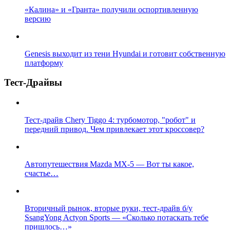
«Калина» и «Гранта» получили оспортивленную
версию
Genesis выходит из тени Hyundai и готовит собственную
платформу
Тест-Драйвы
Тест-драйв Chery Tiggo 4: турбомотор, "робот" и
передний привод. Чем привлекает этот кроссовер?
Автопутешествия Mazda MX-5 — Вот ты какое,
счастье…
Вторичный рынок, вторые руки, тест-драйв б/у
SsangYong Actyon Sports — «Сколько потаскать тебе
пришлось…»