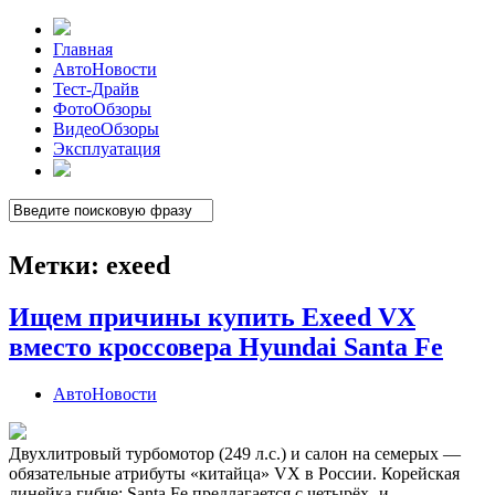
Главная
АвтоНовости
Тест-Драйв
ФотоОбзоры
ВидеоОбзоры
Эксплуатация
Метки:
exeed
Ищем причины купить Exeed VX
вместо кроссовера Hyundai Santa Fe
АвтоНовости
Двухлитровый турбомотор (249 л.с.) и салон на семерых —
обязательные атрибуты «китайца» VX в России. Корейская
линейка гибче: Santa Fe предлагается с четырёх- и