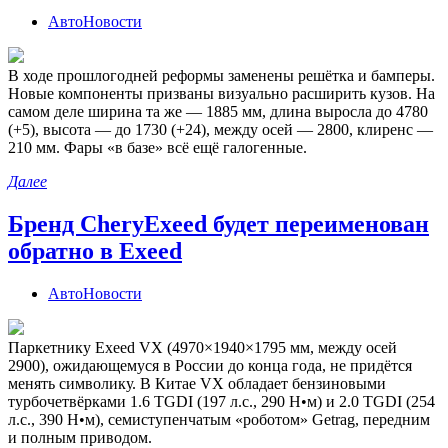
АвтоНовости
В ходе прошлогодней реформы заменены решётка и бамперы.
Новые компоненты призваны визуально расширить кузов. На
самом деле ширина та же — 1885 мм, длина выросла до 4780
(+5), высота — до 1730 (+24), между осей — 2800, клиренс —
210 мм. Фары «в базе» всё ещё галогенные.
Далее
Бренд CheryExeed будет переименован
обратно в Exeed
АвтоНовости
Паркетнику Exeed VX (4970×1940×1795 мм, между осей
2900), ожидающемуся в России до конца года, не придётся
менять символику. В Китае VX обладает бензиновыми
турбочетвёрками 1.6 TGDI (197 л.с., 290 Н•м) и 2.0 TGDI (254
л.с., 390 Н•м), семиступенчатым «роботом» Getrag, передним
и полным приводом.