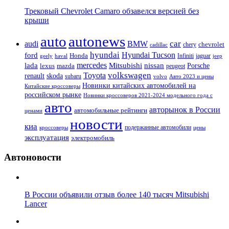
Трековый Chevrolet Camaro обзавелся версией без
крыши
auto
autonews
car
audi
BMW
chevrolet
chery
cadillac
hyundai
Hyundai Tucson
ford
Honda
Infiniti
jaguar
geely
haval
jeep
mercedes
nissan
lada
Mitsubishi
Porsche
lexus
mazda
peugeot
Toyota
volkswagen
renault
skoda
subaru
volvo
Авто 2023 и цены
Новинки китайских автомобилей на
Китайские кроссоверы
российском рынке
Новинки кроссоверов 2021-2024 модельного года с
авто
авторынок в России
автомобильные рейтинги
ценами
новости
киа
подержанные автомобили
цены
кроссоверы
эксплуатация
электромобиль
Автоновости
В России объявили отзыв более 140 тысяч Mitsubishi
Lancer