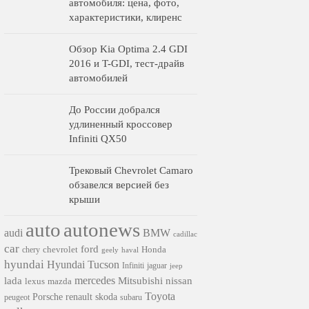
автомобиля: цена, фото,
характеристики, клиренс
Обзор Kia Optima 2.4 GDI
2016 и T-GDI, тест-драйв
автомобилей
До России добрался
удлиненный кроссовер
Infiniti QX50
Трековый Chevrolet Camaro
обзавелся версией без
крыши
auto
autonews
audi
BMW
cadillac
car
ford
chevrolet
Honda
chery
geely
haval
hyundai
Hyundai Tucson
Infiniti
jaguar
jeep
mercedes
nissan
lada
Mitsubishi
lexus
mazda
Toyota
Porsche
renault
skoda
subaru
peugeot