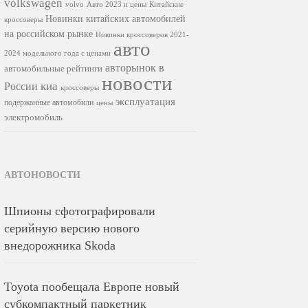
volkswagen
volvo
Авто 2023 и цены
Китайские
Новинки китайских автомобилей
кроссоверы
на российском рынке
Новинки кроссоверов 2021-
авто
2024 модельного года с ценами
авторынок в
автомобильные рейтинги
новости
киа
России
кроссоверы
эксплуатация
подержанные автомобили
цены
электромобиль
АВТОНОВОСТИ
Шпионы сфотографировали
серийную версию нового
внедорожника Skoda
Toyota пообещала Европе новый
субкомпактный паркетник